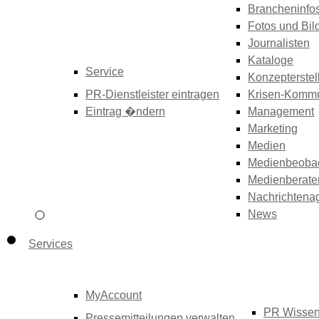
Brancheninfo
Fotos und Bil
Journalisten
Kataloge
Service
Konzepterstel
PR-Dienstleister eintragen
Krisen-Kommu
Eintrag �ndern
Management
Marketing
Medien
Medienbeoba
Medienberate
Nachrichtena
News
Services
MyAccount
PR Wisse
Pressemitteilungen verwalten