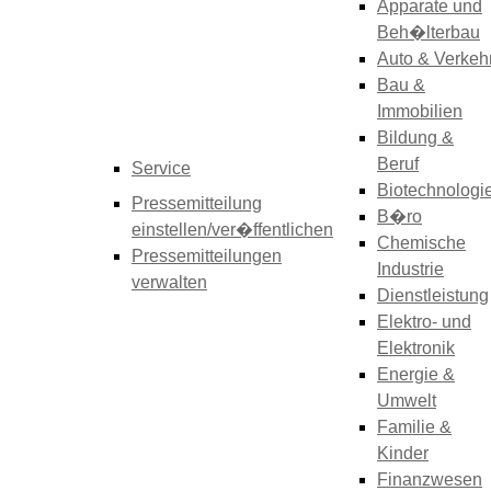
Apparate und
Beh�lterbau
Auto & Verkeh
Bau &
Immobilien
Bildung &
Beruf
Service
Biotechnologi
Pressemitteilung
B�ro
einstellen/ver�ffentlichen
Chemische
Pressemitteilungen
Industrie
verwalten
Dienstleistung
Elektro- und
Elektronik
Energie &
Umwelt
Familie &
Kinder
Finanzwesen