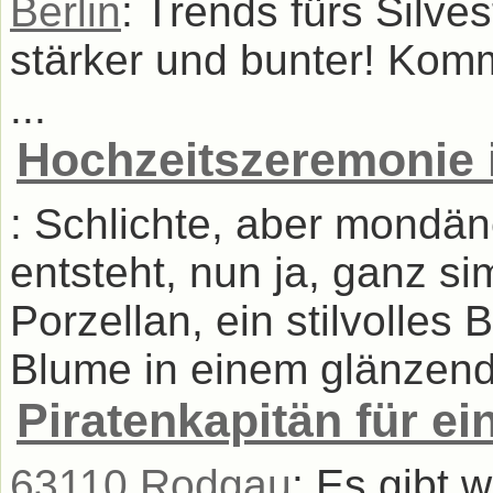
Berlin
: Trends fürs Silve
stärker und bunter! Kom
...
Hochzeitszeremonie 
: Schlichte, aber mondä
entsteht, nun ja, ganz si
Porzellan, ein stilvolles
Blume in einem glänzend
Piratenkapitän für ei
63110 Rodgau
: Es gibt 