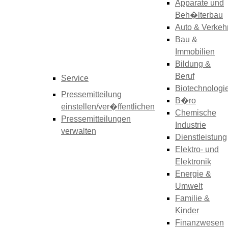
Apparate und
Beh�lterbau
Auto & Verkeh
Bau &
Immobilien
Bildung &
Beruf
Service
Biotechnologi
Pressemitteilung
B�ro
einstellen/ver�ffentlichen
Chemische
Pressemitteilungen
Industrie
verwalten
Dienstleistung
Elektro- und
Elektronik
Energie &
Umwelt
Familie &
Kinder
Finanzwesen