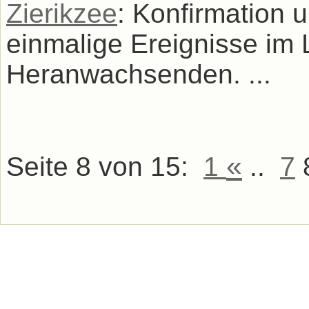
Zierikzee
: Konfirmation
einmalige Ereignisse im
Heranwachsenden. ...
«
Seite 8 von 15:
1
..
7