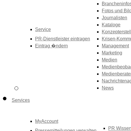
Brancheninfo
Fotos und Bil
Journalisten
Kataloge
Service
Konzepterstel
PR-Dienstleister eintragen
Krisen-Kommu
Eintrag �ndern
Management
Marketing
Medien
Medienbeoba
Medienberate
Nachrichtena
News
Services
MyAccount
PR Wisse
Pressemitteilungen verwalten