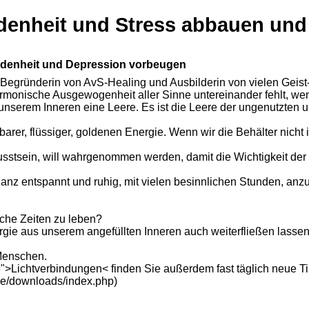
iedenheit und Stress abbauen und
iedenheit und Depression vorbeugen
Begründerin von AvS-Healing und Ausbilderin von vielen Geist-H
monische Ausgewogenheit aller Sinne untereinander fehlt, wenn w
unserem Inneren eine Leere. Es ist die Leere der ungenutzten u
barer, flüssiger, goldenen Energie. Wenn wir die Behälter nicht
sstsein, will wahrgenommen werden, damit die Wichtigkeit der 
 ganz entspannt und ruhig, mit vielen besinnlichen Stunden, a
iche Zeiten zu leben?
rgie aus unserem angefüllten Inneren auch weiterfließen lasse
 Menschen.
e">Lichtverbindungen< finden Sie außerdem fast täglich neue 
/de/downloads/index.php)