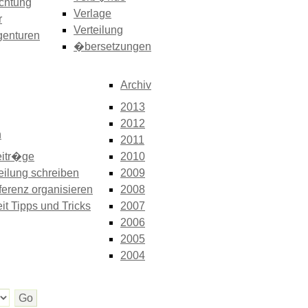
chtung
Verlage
r
Verteilung
genturen
�bersetzungen
Archiv
2013
2012
n
2011
itr�ge
2010
eilung schreiben
2009
erenz organisieren
2008
it Tipps und Tricks
2007
2006
2005
2004