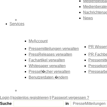
Medienbeoba
Medienberate
Nachrichtena
News
Services
MyAccount
PR Wisse
Pressemitteilungen verwalten
PressReleases verwalten
PR Fachbe
Fachartikel verwalten
Pressemitt
Whitepaper verwalten
Pressekonf
Pressef�cher verwalten
Pressearbe
Benutzerdaten �ndern
Login
|
kostenlos registrieren
|
Passwort vergessen ?
Suche
in