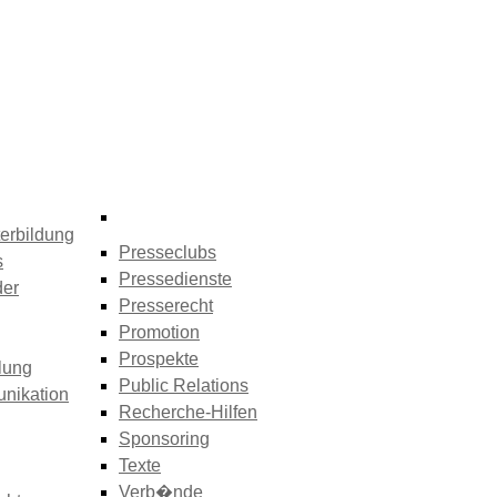
erbildung
Presseclubs
s
Pressedienste
der
Presserecht
Promotion
Prospekte
lung
Public Relations
nikation
Recherche-Hilfen
Sponsoring
Texte
Verb�nde