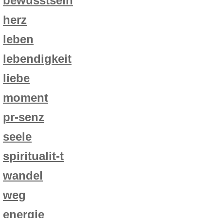
bewusstsein
herz
leben
lebendigkeit
liebe
moment
pr-senz
seele
spiritualit-t
wandel
weg
energie