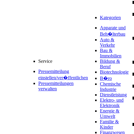
Kategorien
Apparate und
Beh�lterbau
Auto &
Verkehr
Bau &
Immobilien
Service
Bildung &
Beruf
Pressemitteilung
Biotechnologie
einstellen/ver�ffentlichen
B�ro
Pressemitteilungen
Chemische
verwalten
Industrie
Dienstleistung
Elektro- und
Elektronik
Energie &
Umwelt
Familie &
Kinder
Finanzwesen