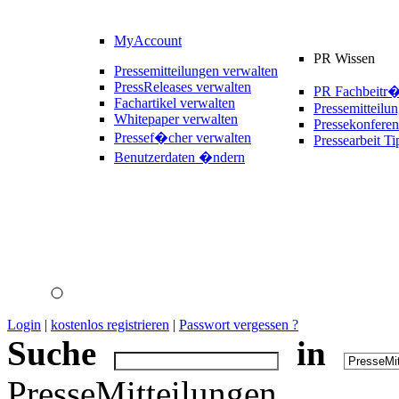
MyAccount
PR Wissen
Pressemitteilungen verwalten
PressReleases verwalten
PR Fachbeitr
Fachartikel verwalten
Pressemitteilu
Whitepaper verwalten
Pressekonferen
Pressef�cher verwalten
Pressearbeit Ti
Benutzerdaten �ndern
Login
|
kostenlos registrieren
|
Passwort vergessen ?
Suche
in
PresseMitteilungen