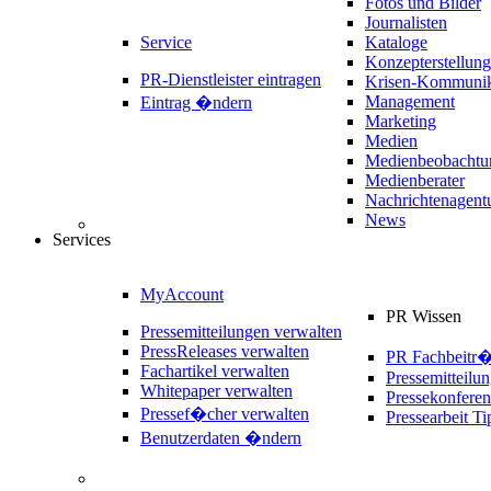
Fotos und Bilder
Journalisten
Service
Kataloge
Konzepterstellung
PR-Dienstleister eintragen
Krisen-Kommunik
Management
Eintrag �ndern
Marketing
Medien
Medienbeobachtu
Medienberater
Nachrichtenagent
News
Services
MyAccount
PR Wissen
Pressemitteilungen verwalten
PressReleases verwalten
PR Fachbeitr
Fachartikel verwalten
Pressemitteilu
Whitepaper verwalten
Pressekonferen
Pressef�cher verwalten
Pressearbeit Ti
Benutzerdaten �ndern