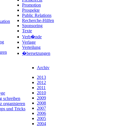
Promotion
Prospekte
Public Relations
Recherche-Hilfen
ation
Sponsoring
Texte
Verb�nde
ng
Verlage
Verteilung
uren
�bersetzungen
Archiv
2013
2012
2011
2010
�ge
2009
ng schreiben
2008
z organisieren
2007
pps und Tricks
2006
2005
2004