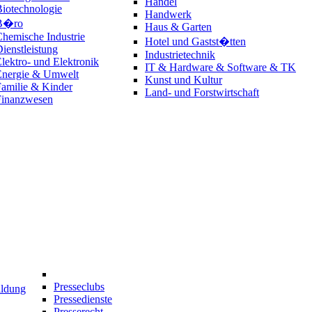
Handel
iotechnologie
Handwerk
B�ro
Haus & Garten
hemische Industrie
Hotel und Gastst�tten
ienstleistung
Industrietechnik
lektro- und Elektronik
IT & Hardware & Software & TK
Energie & Umwelt
Kunst und Kultur
amilie & Kinder
Land- und Forstwirtschaft
Finanzwesen
Presseclubs
ildung
Pressedienste
Presserecht