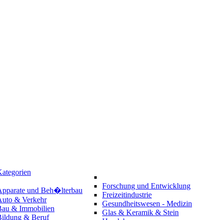
ategorien
Forschung und Entwicklung
Apparate und Beh�lterbau
Freizeitindustrie
Auto & Verkehr
Gesundheitswesen - Medizin
Bau & Immobilien
Glas & Keramik & Stein
Bildung & Beruf