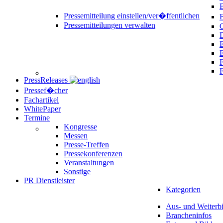
B
Pressemitteilung einstellen/ver�ffentlichen
Pressemitteilungen verwalten
C
D
E
F
PressReleases
Pressef�cher
Fachartikel
WhitePaper
Termine
Kongresse
Messen
Presse-Treffen
Pressekonferenzen
Veranstaltungen
Sonstige
PR Dienstleister
Kategorien
Aus- und Weiterb
Brancheninfos