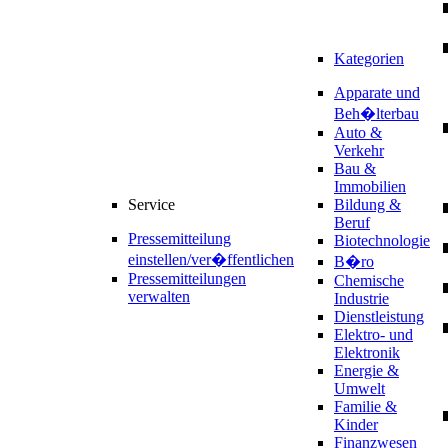
Kategorien
Apparate und
Beh�lterbau
Auto &
Verkehr
Bau &
Immobilien
Service
Bildung &
Beruf
Pressemitteilung
Biotechnologie
einstellen/ver�ffentlichen
B�ro
Pressemitteilungen
Chemische
verwalten
Industrie
Dienstleistung
Elektro- und
Elektronik
Energie &
Umwelt
Familie &
Kinder
Finanzwesen