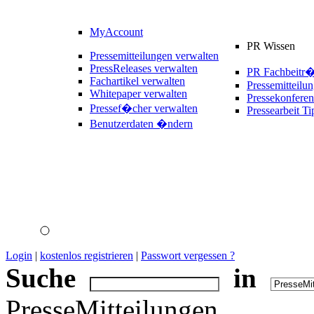
MyAccount
PR Wissen
Pressemitteilungen verwalten
PressReleases verwalten
PR Fachbeitr
Fachartikel verwalten
Pressemitteilu
Whitepaper verwalten
Pressekonferen
Pressef�cher verwalten
Pressearbeit Ti
Benutzerdaten �ndern
Login
|
kostenlos registrieren
|
Passwort vergessen ?
Suche
in
PresseMitteilungen