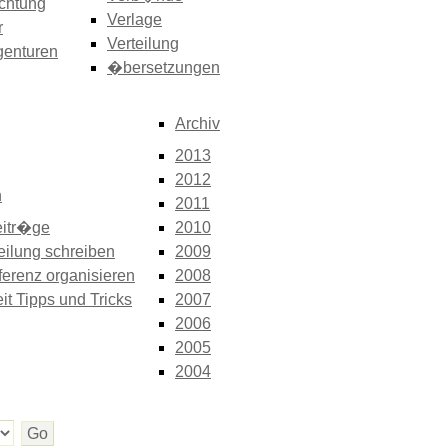
chtung
Verlage
r
Verteilung
genturen
�bersetzungen
Archiv
2013
2012
n
2011
itr�ge
2010
eilung schreiben
2009
erenz organisieren
2008
it Tipps und Tricks
2007
2006
2005
2004