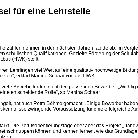
el für eine Lehrstelle
rzahlen nehmen in den nächsten Jahren rapide ab, im Vergleic
n schulischen Qualifikationen. Gezielte Förderung der Schulab
tbus (HWK) stellt.
n Lehrlingen viel Wert auf eine qualitativ hochwertige Bildung
vieren“, erklärt Martina Schaar von der HWK.
iele Betriebe finden nicht den passenden Bewerber. „Wichtig ist
eine entscheidende Rolle“, so Martina Schaar.
ngelt, hat auch Petra Böhme gemacht. „Einige Bewerber haben 
skenntnisse zwingende Voraussetzung für eine erfolgreiche Aus
kt. Die Berufsorientierungstage oder aber das Projekt „Handwer
ineinschnuppern können und kennen lernen, wie das Grundlagenw
ützen.