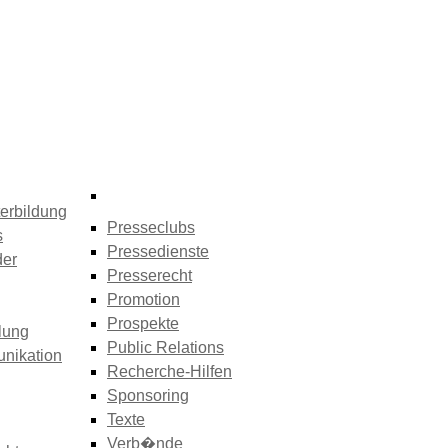
erbildung
Presseclubs
s
Pressedienste
der
Presserecht
Promotion
Prospekte
lung
Public Relations
nikation
Recherche-Hilfen
Sponsoring
Texte
Verb�nde