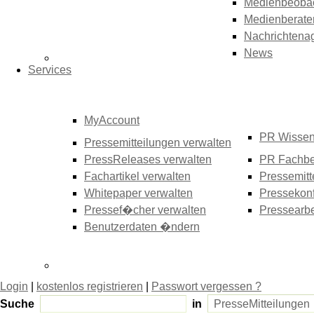
Medienbeoba
Medienberate
Nachrichtena
News
Services
MyAccount
PR Wisse
Pressemitteilungen verwalten
PressReleases verwalten
PR Fachbe
Fachartikel verwalten
Pressemitt
Whitepaper verwalten
Pressekonf
Pressef�cher verwalten
Pressearbe
Benutzerdaten �ndern
Login
|
kostenlos registrieren
|
Passwort vergessen ?
Suche
in