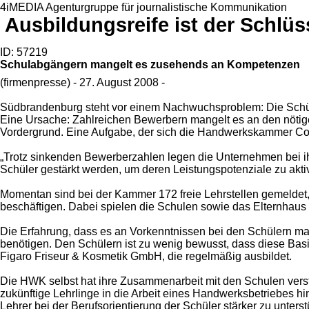
4iMEDIA Agenturgruppe für journalistische Kommunikation
Ausbildungsreife ist der Schlüss
ID: 57219
Schulabgängern mangelt es zusehends an Kompetenzen
(firmenpresse) - 27. August 2008 -
Südbrandenburg steht vor einem Nachwuchsproblem: Die Schüle
Eine Ursache: Zahlreichen Bewerbern mangelt es an den nötige
Vordergrund. Eine Aufgabe, der sich die Handwerkskammer Cot
„Trotz sinkenden Bewerberzahlen legen die Unternehmen bei ihre
Schüler gestärkt werden, um deren Leistungspotenziale zu akti
Momentan sind bei der Kammer 172 freie Lehrstellen gemeldet, v
beschäftigen. Dabei spielen die Schulen sowie das Elternhaus 
Die Erfahrung, dass es an Vorkenntnissen bei den Schülern ma
benötigen. Den Schülern ist zu wenig bewusst, dass diese Basi
Figaro Friseur & Kosmetik GmbH, die regelmäßig ausbildet.
Die HWK selbst hat ihre Zusammenarbeit mit den Schulen verstär
zukünftige Lehrlinge in die Arbeit eines Handwerksbetriebes h
Lehrer bei der Berufsorientierung der Schüler stärker zu unterst