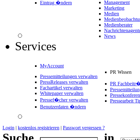
Management
Eintrag �ndern
Marketing
Medien
Medienbeobachtu
Medienberater
Nachrichtenagent
News
Services
MyAccount
PR Wissen
Pressemitteilungen verwalten
PressReleases verwalten
PR Fachbeitr
Fachartikel verwalten
Pressemitteilu
Whitepaper verwalten
Pressekonferen
Pressef�cher verwalten
Pressearbeit Ti
Benutzerdaten �ndern
Login
|
kostenlos registrieren
|
Passwort vergessen ?
Suche
in