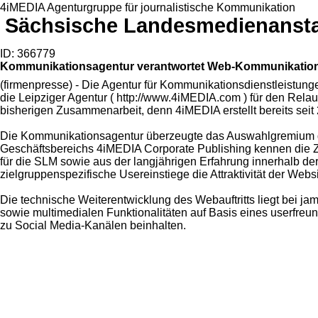
4iMEDIA Agenturgruppe für journalistische Kommunikation
Sächsische Landesmedienanstal
ID: 366779
Kommunikationsagentur verantwortet Web-Kommunikation 
(firmenpresse) - Die Agentur für Kommunikationsdienstleistun
die Leipziger Agentur ( http://www.4iMEDIA.com ) für den Rela
bisherigen Zusammenarbeit, denn 4iMEDIA erstellt bereits sei
Die Kommunikationsagentur überzeugte das Auswahlgremium der
Geschäftsbereichs 4iMEDIA Corporate Publishing kennen die Zi
für die SLM sowie aus der langjährigen Erfahrung innerhalb d
zielgruppenspezifische Usereinstiege die Attraktivität der Websi
Die technische Weiterentwicklung des Webauftritts liegt bei
sowie multimedialen Funktionalitäten auf Basis eines userfr
zu Social Media-Kanälen beinhalten.