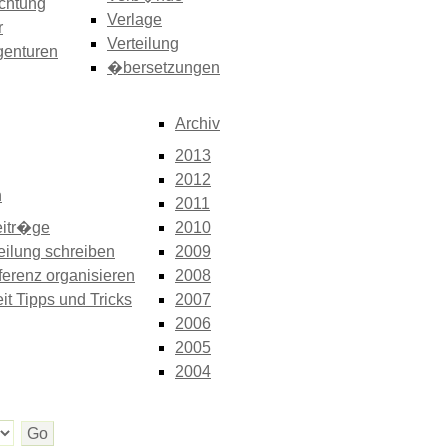
chtung
Verlage
r
Verteilung
genturen
�bersetzungen
Archiv
2013
2012
n
2011
itr�ge
2010
eilung schreiben
2009
erenz organisieren
2008
it Tipps und Tricks
2007
2006
2005
2004