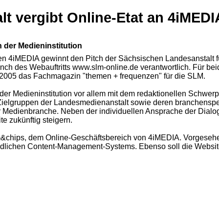
t vergibt Online-Etat an 4iMEDI
der Medieninstitution
gen 4iMEDIA gewinnt den Pitch der Sächsischen Landesanstalt 
unch des Webauftritts www.slm-online.de verantwortlich. Für b
t 2005 das Fachmagazin "themen + frequenzen" für die SLM.
 Medieninstitution vor allem mit dem redaktionellen Schwerp
elgruppen der Landesmedienanstalt sowie deren branchenspezif
er Medienbranche. Neben der individuellen Ansprache der Dial
te zukünftig steigern.
 jam&chips, dem Online-Geschäftsbereich von 4iMEDIA. Vorgese
eundlichen Content-Management-Systems. Ebenso soll die Websi