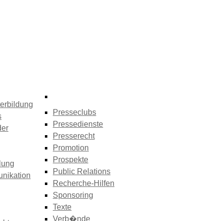
erbildung
Presseclubs
s
Pressedienste
der
Presserecht
Promotion
Prospekte
lung
Public Relations
nikation
Recherche-Hilfen
Sponsoring
Texte
Verb�nde