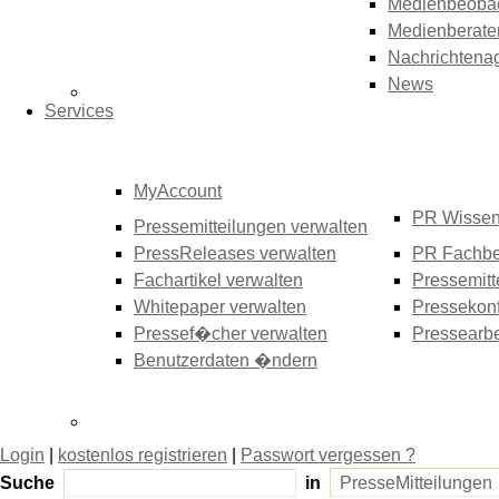
Medienbeoba
Medienberate
Nachrichtena
News
Services
MyAccount
PR Wisse
Pressemitteilungen verwalten
PressReleases verwalten
PR Fachbe
Fachartikel verwalten
Pressemitt
Whitepaper verwalten
Pressekonf
Pressef�cher verwalten
Pressearbe
Benutzerdaten �ndern
Login
|
kostenlos registrieren
|
Passwort vergessen ?
Suche
in