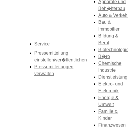
Apparate und
Beh�lterbau
Auto & Verkeh
Bau &
Immobilien
Bildung &
Beruf
Service
Biotechnologi
Pressemitteilung
B�ro
einstellen/ver�ffentlichen
Chemische
Pressemitteilungen
Industrie
verwalten
Dienstleistung
Elektro- und
Elektronik
Energie &
Umwelt
Familie &
Kinder
Finanzwesen