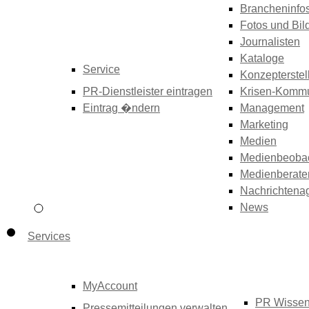
Brancheninfo
Fotos und Bil
Journalisten
Kataloge
Service
Konzepterstel
PR-Dienstleister eintragen
Krisen-Kommu
Eintrag �ndern
Management
Marketing
Medien
Medienbeoba
Medienberate
Nachrichtena
News
Services
MyAccount
PR Wisse
Pressemitteilungen verwalten