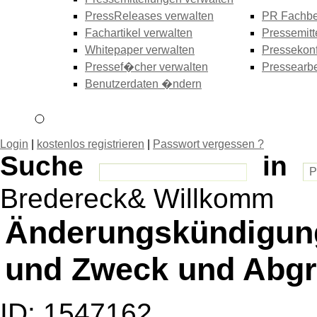
PressReleases verwalten
PR Fachbe
Fachartikel verwalten
Pressemitt
Whitepaper verwalten
Pressekonf
Pressef�cher verwalten
Pressearbe
Benutzerdaten �ndern
Login
|
kostenlos registrieren
|
Passwort vergessen ?
Suche
in
Bredereck& Willkomm
Änderungskündigung
und Zweck und Abgr
ID: 1547162