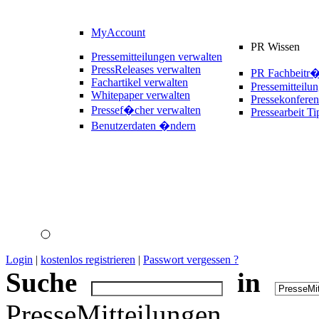
MyAccount
PR Wissen
Pressemitteilungen verwalten
PressReleases verwalten
PR Fachbeitr
Fachartikel verwalten
Pressemitteilu
Whitepaper verwalten
Pressekonferen
Pressef�cher verwalten
Pressearbeit Ti
Benutzerdaten �ndern
Login
|
kostenlos registrieren
|
Passwort vergessen ?
Suche
in
PresseMitteilungen