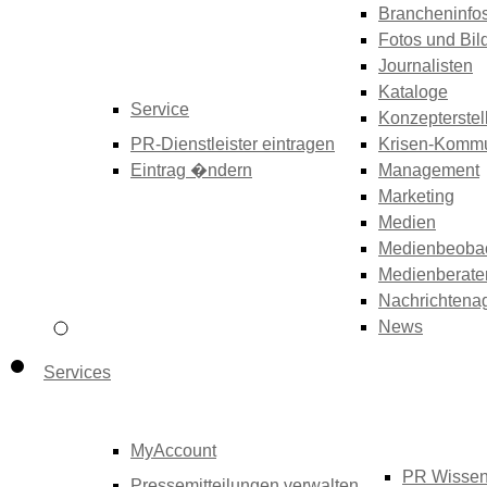
Brancheninfo
Fotos und Bil
Journalisten
Kataloge
Service
Konzepterstel
PR-Dienstleister eintragen
Krisen-Kommu
Eintrag �ndern
Management
Marketing
Medien
Medienbeoba
Medienberate
Nachrichtena
News
Services
MyAccount
PR Wisse
Pressemitteilungen verwalten