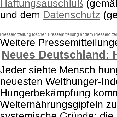
Haftungsauschluß
(gem
und dem
Datenschutz
(g
PresseMitteliung löschen
Pressemitteilung ändern
PresseMitte
Weitere Pressemitteilun
Neues Deutschland: H
Jeder siebte Mensch hung
neuesten Welthunger-Inde
Hungerbekämpfung kommt
Welternährungsgipfeln zu
systemische Gründe: die