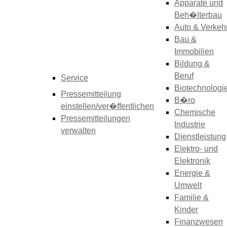
Apparate und
Beh�lterbau
Auto & Verkeh
Bau &
Immobilien
Bildung &
Beruf
Service
Biotechnologi
Pressemitteilung
B�ro
einstellen/ver�ffentlichen
Chemische
Pressemitteilungen
Industrie
verwalten
Dienstleistung
Elektro- und
Elektronik
Energie &
Umwelt
Familie &
Kinder
Finanzwesen