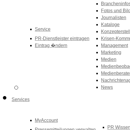
Brancheninfo
Fotos und Bil
Journalisten
Kataloge
Service
Konzepterstel
PR-Dienstleister eintragen
Krisen-Kommu
Eintrag �ndern
Management
Marketing
Medien
Medienbeoba
Medienberate
Nachrichtena
News
Services
MyAccount
PR Wisse
Pressemitteilungen verwalten