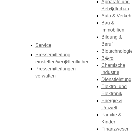
Apparate und
Beh�lterbau
Auto & Verkeh
Bau &
Immobilien
Bildung &
Beruf
Service
Biotechnologi
Pressemitteilung
B�ro
einstellen/ver�ffentlichen
Chemische
Pressemitteilungen
Industrie
verwalten
Dienstleistung
Elektro- und
Elektronik
Energie &
Umwelt
Familie &
Kinder
Finanzwesen