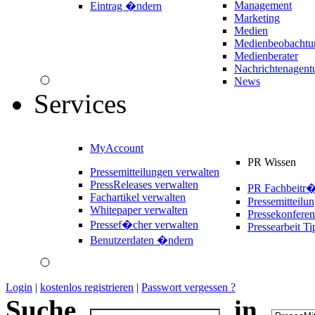
Management
Eintrag �ndern
Marketing
Medien
Medienbeobachtu
Medienberater
Nachrichtenagent
News
Services
MyAccount
PR Wissen
Pressemitteilungen verwalten
PressReleases verwalten
PR Fachbeitr
Fachartikel verwalten
Pressemitteilu
Whitepaper verwalten
Pressekonferen
Pressef�cher verwalten
Pressearbeit Ti
Benutzerdaten �ndern
Login
|
kostenlos registrieren
|
Passwort vergessen ?
Suche
in