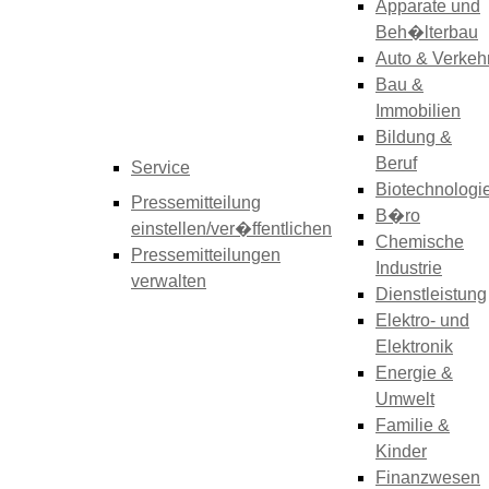
Apparate und
Beh�lterbau
Auto & Verkeh
Bau &
Immobilien
Bildung &
Beruf
Service
Biotechnologi
Pressemitteilung
B�ro
einstellen/ver�ffentlichen
Chemische
Pressemitteilungen
Industrie
verwalten
Dienstleistung
Elektro- und
Elektronik
Energie &
Umwelt
Familie &
Kinder
Finanzwesen