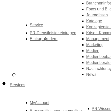
Brancheninfo
Fotos und Bil
Journalisten
Kataloge
Service
Konzepterstel
PR-Dienstleister eintragen
Krisen-Kommu
Eintrag �ndern
Management
Marketing
Medien
Medienbeoba
Medienberate
Nachrichtena
News
Services
MyAccount
PR Wisse
Pressemitteilungen verwalten