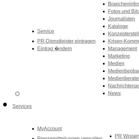
Brancheninfo
Fotos und Bil
Journalisten
Kataloge
Service
Konzepterstel
PR-Dienstleister eintragen
Krisen-Kommu
Eintrag �ndern
Management
Marketing
Medien
Medienbeoba
Medienberate
Nachrichtena
News
Services
MyAccount
PR Wisse
Pressemitteilungen verwalten