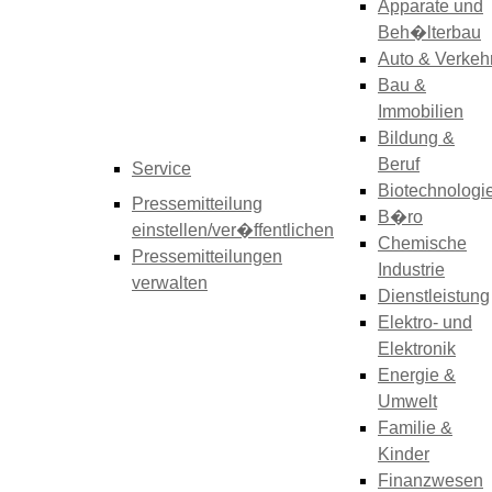
Apparate und
Beh�lterbau
Auto & Verkeh
Bau &
Immobilien
Bildung &
Beruf
Service
Biotechnologi
Pressemitteilung
B�ro
einstellen/ver�ffentlichen
Chemische
Pressemitteilungen
Industrie
verwalten
Dienstleistung
Elektro- und
Elektronik
Energie &
Umwelt
Familie &
Kinder
Finanzwesen