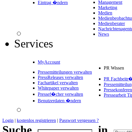
Management
Eintrag �ndern
Marketing
Medien
Medienbeobachtu
Medienberater
Nachrichtenagent
News
Services
MyAccount
PR Wissen
Pressemitteilungen verwalten
PressReleases verwalten
PR Fachbeitr
Fachartikel verwalten
Pressemitteilu
Whitepaper verwalten
Pressekonferen
Pressef�cher verwalten
Pressearbeit Ti
Benutzerdaten �ndern
Login
|
kostenlos registrieren
|
Passwort vergessen ?
Suche
in