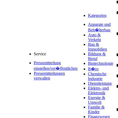
Kategorien
Apparate und
Beh�lterbau
Auto &
Verkehr
Bau &
Immobilien
Service
Bildung &
Beruf
Pressemitteilung
Biotechnologie
einstellen/ver�ffentlichen
B�ro
Pressemitteilungen
Chemische
verwalten
Industrie
Dienstleistung
Elektro- und
Elektronik
Energie &
Umwelt
Familie &
Kinder
Finanzwesen