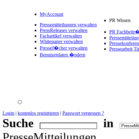
MyAccount
PR Wissen
Pressemitteilungen verwalten
PressReleases verwalten
PR Fachbeitr
Fachartikel verwalten
Pressemitteilu
Whitepaper verwalten
Pressekonferen
Pressef�cher verwalten
Pressearbeit Ti
Benutzerdaten �ndern
Login
|
kostenlos registrieren
|
Passwort vergessen ?
Suche
in
PresseMitteilungen