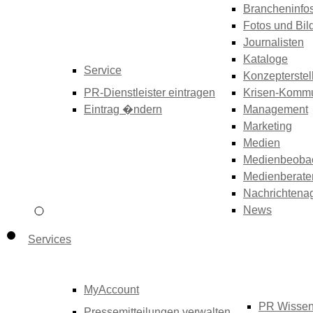
Brancheninfo
Fotos und Bil
Journalisten
Kataloge
Service
Konzepterstel
PR-Dienstleister eintragen
Krisen-Kommu
Eintrag �ndern
Management
Marketing
Medien
Medienbeoba
Medienberate
Nachrichtena
News
Services
MyAccount
PR Wisse
Pressemitteilungen verwalten