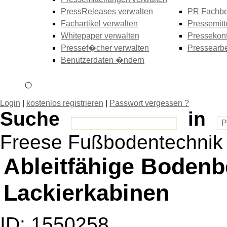
PressReleases verwalten
PR Fachbe
Fachartikel verwalten
Pressemitt
Whitepaper verwalten
Pressekonf
Pressef�cher verwalten
Pressearbe
Benutzerdaten �ndern
Login
|
kostenlos registrieren
|
Passwort vergessen ?
Suche
in
Freese Fußbodentechni
Ableitfähige Bodenb
Lackierkabinen
ID: 1550258