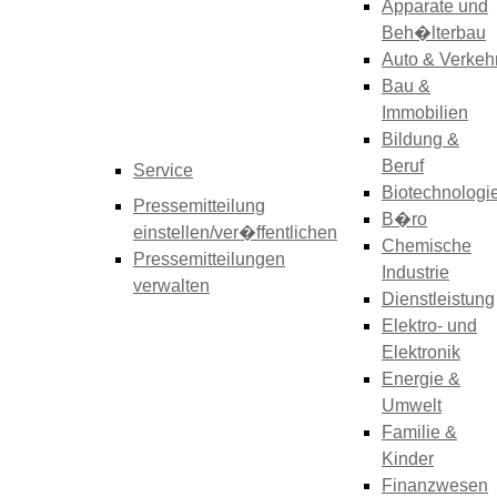
Apparate und
Beh�lterbau
Auto & Verkeh
Bau &
Immobilien
Bildung &
Beruf
Service
Biotechnologi
Pressemitteilung
B�ro
einstellen/ver�ffentlichen
Chemische
Pressemitteilungen
Industrie
verwalten
Dienstleistung
Elektro- und
Elektronik
Energie &
Umwelt
Familie &
Kinder
Finanzwesen