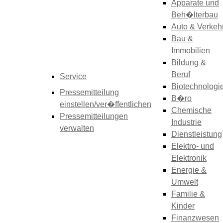
Apparate und
Beh�lterbau
Auto & Verkeh
Bau &
Immobilien
Bildung &
Beruf
Service
Biotechnologi
Pressemitteilung
B�ro
einstellen/ver�ffentlichen
Chemische
Pressemitteilungen
Industrie
verwalten
Dienstleistung
Elektro- und
Elektronik
Energie &
Umwelt
Familie &
Kinder
Finanzwesen