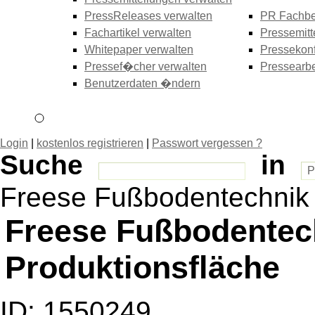
PressReleases verwalten
PR Fachbe
Fachartikel verwalten
Pressemitt
Whitepaper verwalten
Pressekonf
Pressef�cher verwalten
Pressearbe
Benutzerdaten �ndern
Login
|
kostenlos registrieren
|
Passwort vergessen ?
Suche
in
Freese Fußbodentechni
Freese Fußbodentech
Produktionsfläche
ID: 1550249