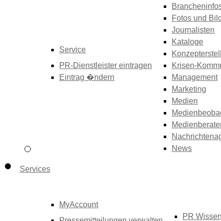
Brancheninfo
Fotos und Bil
Journalisten
Kataloge
Service
Konzepterstel
PR-Dienstleister eintragen
Krisen-Kommu
Eintrag �ndern
Management
Marketing
Medien
Medienbeoba
Medienberate
Nachrichtena
News
Services
MyAccount
PR Wisse
Pressemitteilungen verwalten