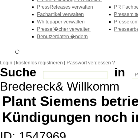
PressReleases verwalten
PR Fachbe
Fachartikel verwalten
Pressemitt
Whitepaper verwalten
Pressekonf
Pressef�cher verwalten
Pressearbe
Benutzerdaten �ndern
Login
|
kostenlos registrieren
|
Passwort vergessen ?
Suche
in
Bredereck& Willkomm
Plant Siemens betri
Kündigungen noch i
ID: 1547969