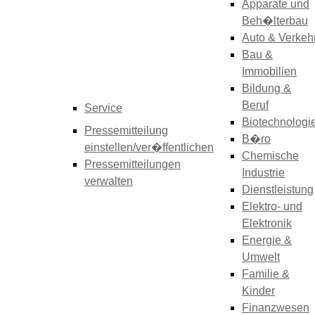
Apparate und
Beh�lterbau
Auto & Verkeh
Bau &
Immobilien
Bildung &
Beruf
Service
Biotechnologi
Pressemitteilung
B�ro
einstellen/ver�ffentlichen
Chemische
Pressemitteilungen
Industrie
verwalten
Dienstleistung
Elektro- und
Elektronik
Energie &
Umwelt
Familie &
Kinder
Finanzwesen