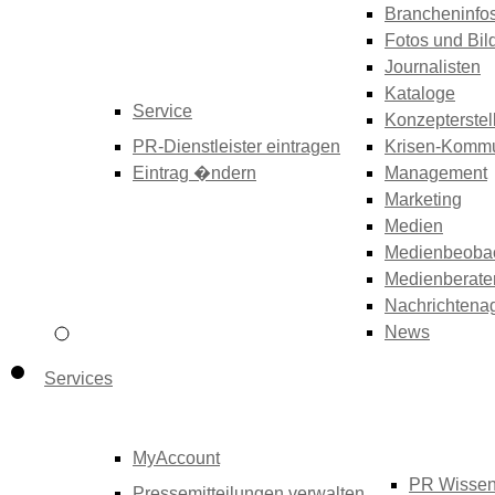
Brancheninfo
Fotos und Bil
Journalisten
Kataloge
Service
Konzepterstel
PR-Dienstleister eintragen
Krisen-Kommu
Eintrag �ndern
Management
Marketing
Medien
Medienbeoba
Medienberate
Nachrichtena
News
Services
MyAccount
PR Wisse
Pressemitteilungen verwalten