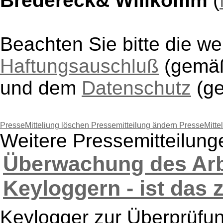
Bredereck& Willkomm
(
Beachten Sie bitte die w
Haftungsauschluß
(gem
und dem
Datenschutz
(g
PresseMitteliung löschen
Pressemitteilung ändern
PresseMitte
Weitere Pressemitteilun
Überwachung des Arb
Keyloggern - ist das z
Keylogger zur Überprüfu