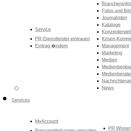
Brancheninfo
Fotos und Bil
Journalisten
Kataloge
Service
Konzepterstel
PR-Dienstleister eintragen
Krisen-Kommu
Eintrag �ndern
Management
Marketing
Medien
Medienbeoba
Medienberate
Nachrichtena
News
Services
MyAccount
PR Wisse
Pressemitteilungen verwalten