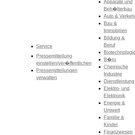
Apparate und
Beh�lterbau
Auto & Verkeh
Bau &
Immobilien
Bildung &
Beruf
Service
Biotechnologi
Pressemitteilung
B�ro
einstellen/ver�ffentlichen
Chemische
Pressemitteilungen
Industrie
verwalten
Dienstleistung
Elektro- und
Elektronik
Energie &
Umwelt
Familie &
Kinder
Finanzwesen