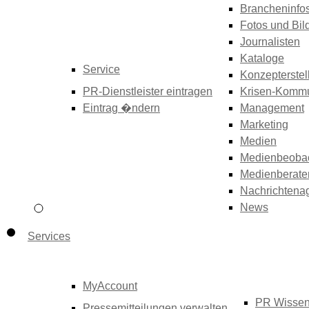
Brancheninfo
Fotos und Bil
Journalisten
Kataloge
Service
Konzepterstel
PR-Dienstleister eintragen
Krisen-Kommu
Eintrag �ndern
Management
Marketing
Medien
Medienbeoba
Medienberate
Nachrichtena
News
Services
MyAccount
PR Wisse
Pressemitteilungen verwalten