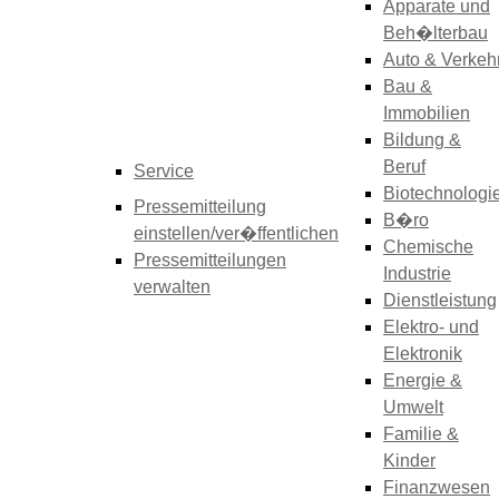
Apparate und
Beh�lterbau
Auto & Verkeh
Bau &
Immobilien
Bildung &
Beruf
Service
Biotechnologi
Pressemitteilung
B�ro
einstellen/ver�ffentlichen
Chemische
Pressemitteilungen
Industrie
verwalten
Dienstleistung
Elektro- und
Elektronik
Energie &
Umwelt
Familie &
Kinder
Finanzwesen