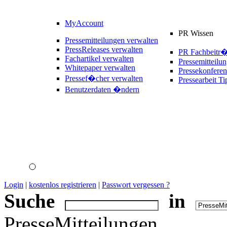
MyAccount
PR Wissen
Pressemitteilungen verwalten
PressReleases verwalten
PR Fachbeitr
Fachartikel verwalten
Pressemitteilu
Whitepaper verwalten
Pressekonferen
Pressef�cher verwalten
Pressearbeit Ti
Benutzerdaten �ndern
Login
|
kostenlos registrieren
|
Passwort vergessen ?
Suche
in
PresseMitteilungen