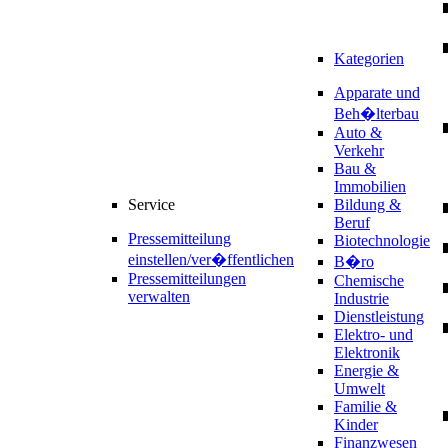
Kategorien
Apparate und
Beh�lterbau
Auto &
Verkehr
Bau &
Immobilien
Service
Bildung &
Beruf
Pressemitteilung
Biotechnologie
einstellen/ver�ffentlichen
B�ro
Pressemitteilungen
Chemische
verwalten
Industrie
Dienstleistung
Elektro- und
Elektronik
Energie &
Umwelt
Familie &
Kinder
Finanzwesen