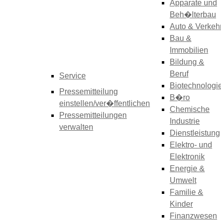
Apparate und
Beh�lterbau
Auto & Verkeh
Bau &
Immobilien
Bildung &
Beruf
Service
Biotechnologi
Pressemitteilung
B�ro
einstellen/ver�ffentlichen
Chemische
Pressemitteilungen
Industrie
verwalten
Dienstleistung
Elektro- und
Elektronik
Energie &
Umwelt
Familie &
Kinder
Finanzwesen