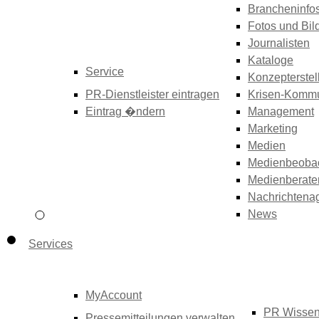
Brancheninfo
Fotos und Bil
Journalisten
Kataloge
Service
Konzepterstel
PR-Dienstleister eintragen
Krisen-Kommu
Eintrag �ndern
Management
Marketing
Medien
Medienbeoba
Medienberate
Nachrichtena
News
Services
MyAccount
PR Wisse
Pressemitteilungen verwalten