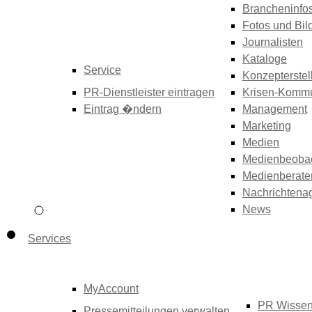
Brancheninfo
Fotos und Bil
Journalisten
Kataloge
Service
Konzepterstel
PR-Dienstleister eintragen
Krisen-Kommu
Eintrag �ndern
Management
Marketing
Medien
Medienbeoba
Medienberate
Nachrichtena
News
Services
MyAccount
PR Wisse
Pressemitteilungen verwalten