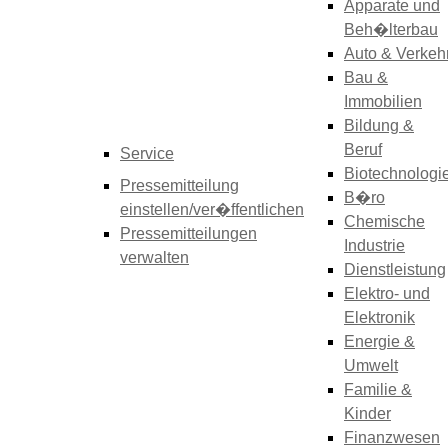
Apparate und
Beh�lterbau
Auto & Verkeh
Bau &
Immobilien
Bildung &
Beruf
Service
Biotechnologi
Pressemitteilung
B�ro
einstellen/ver�ffentlichen
Chemische
Pressemitteilungen
Industrie
verwalten
Dienstleistung
Elektro- und
Elektronik
Energie &
Umwelt
Familie &
Kinder
Finanzwesen