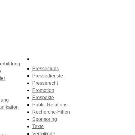
erbildung
Presseclubs
s
Pressedienste
der
Presserecht
Promotion
Prospekte
lung
Public Relations
nikation
Recherche-Hilfen
Sponsoring
Texte
Verb�nde