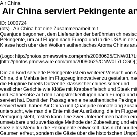
Air China
Air China serviert Pekingente a
ID: 1000724
(ots) - Air China hat eine Zusammenarbeit mit
Quanjude begonnen, dem Lieferanten der berühmten chinesis
Pekingente, um auf Flügen nach Europa und in die USA in der 
Klasse hoch über den Wolken authentisches Aroma Chinas anz
(Logo: http://photos.prnewswire.com/prnh/20080625/CNW01
[http://photos.prnewswire.com/prnh/20080625/CNW017LOGO] 
Die an Bord servierte Pekingente ist ein weiterer Versuch von A
China, die Mahlzeiten im Flugzeug innovativer zu gestalten, 
die Fluglinie bereits Dutzende klassischer chinesischer und
westlicher Gerichte wie Klöße mit Krabbenfleisch und Steak mit
und Sahnesoße auf den Langstreckenflügen nach Europa und 
serviert hat. Damit den Passagieren eine authentische Pekinge
serviert wird, haben Air China und Quanjude monatelang zus
untersucht, wie man die Ente mit der Ausrüstung, die im Flugze
Verfügung steht, rösten kann. Die zwei Unternehmen haben ei
umsetzbare und zuverlässige Methode der Zubereitung und ein
spezielles Menü für die Pekingente entwickelt, das nicht nur de
Gaumen erfreut, sondern die Gäste über die historischen Urspr