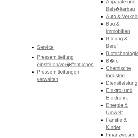
Apparate und
Beh�lterbau
Auto & Verkeh
Bau &
Immobilien
Bildung &
Beruf
Service
Biotechnologi
Pressemitteilung
B�ro
einstellen/ver�ffentlichen
Chemische
Pressemitteilungen
Industrie
verwalten
Dienstleistung
Elektro- und
Elektronik
Energie &
Umwelt
Familie &
Kinder
Finanzwesen