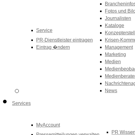
Brancheninfo
Fotos und Bil
Journalisten
Kataloge
Service
Konzepterstel
PR-Dienstleister eintragen
Krisen-Kommu
Eintrag �ndern
Management
Marketing
Medien
Medienbeoba
Medienberate
Nachrichtena
News
Services
MyAccount
PR Wisse
Pressemitteilungen verwalten