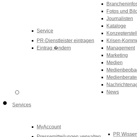
Brancheninfo
Fotos und Bil
Journalisten
Kataloge
Service
Konzepterstel
PR-Dienstleister eintragen
Krisen-Kommu
Eintrag �ndern
Management
Marketing
Medien
Medienbeoba
Medienberate
Nachrichtena
News
Services
MyAccount
PR Wisse
Pressemitteilungen verwalten