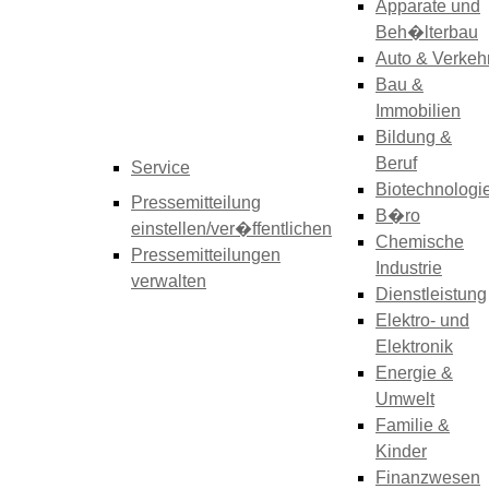
Apparate und
Beh�lterbau
Auto & Verkeh
Bau &
Immobilien
Bildung &
Beruf
Service
Biotechnologi
Pressemitteilung
B�ro
einstellen/ver�ffentlichen
Chemische
Pressemitteilungen
Industrie
verwalten
Dienstleistung
Elektro- und
Elektronik
Energie &
Umwelt
Familie &
Kinder
Finanzwesen