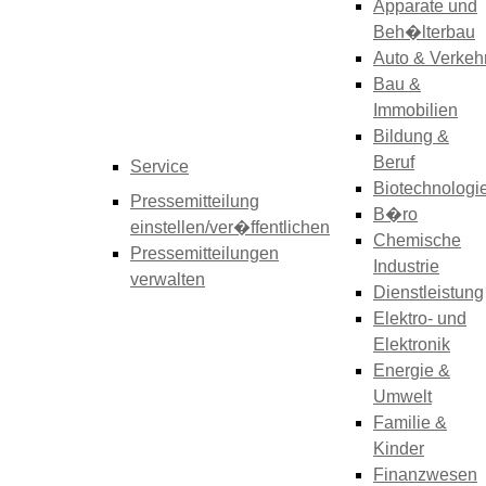
Apparate und
Beh�lterbau
Auto & Verkeh
Bau &
Immobilien
Bildung &
Beruf
Service
Biotechnologi
Pressemitteilung
B�ro
einstellen/ver�ffentlichen
Chemische
Pressemitteilungen
Industrie
verwalten
Dienstleistung
Elektro- und
Elektronik
Energie &
Umwelt
Familie &
Kinder
Finanzwesen