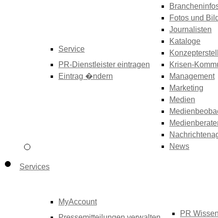
Brancheninfo
Fotos und Bil
Journalisten
Kataloge
Service
Konzepterstel
PR-Dienstleister eintragen
Krisen-Kommu
Eintrag �ndern
Management
Marketing
Medien
Medienbeoba
Medienberate
Nachrichtena
News
Services
MyAccount
PR Wisse
Pressemitteilungen verwalten