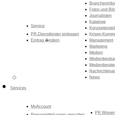
Brancheninfo
Fotos und Bil
Journalisten
Kataloge
Service
Konzepterstel
PR-Dienstleister eintragen
Krisen-Kommu
Eintrag �ndern
Management
Marketing
Medien
Medienbeoba
Medienberate
Nachrichtena
News
Services
MyAccount
PR Wisse
Pressemitteilungen verwalten