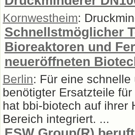
Druckminderer DN10
Kornwestheim
: Druckmin
Schnellstmöglicher Te
Bioreaktoren und Fe
neueröffneten Biote
Berlin
: Für eine schnell
benötigter Ersatzteile f
hat bbi-biotech auf ihr
Bereich integriert. ...
ESW Group(R) beruft