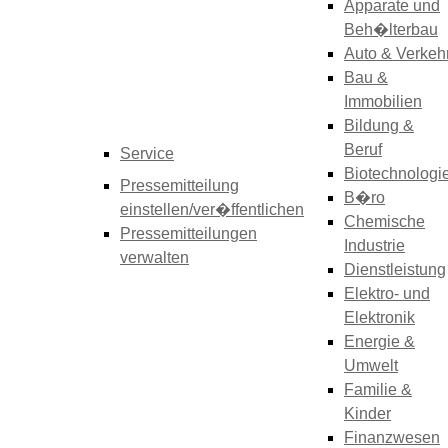
Apparate und
Beh�lterbau
Auto & Verkeh
Bau &
Immobilien
Bildung &
Beruf
Service
Biotechnologi
Pressemitteilung
B�ro
einstellen/ver�ffentlichen
Chemische
Pressemitteilungen
Industrie
verwalten
Dienstleistung
Elektro- und
Elektronik
Energie &
Umwelt
Familie &
Kinder
Finanzwesen