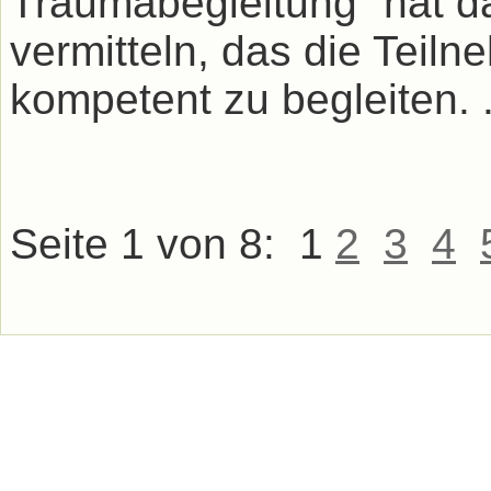
Traumabegleitung” hat da
vermitteln, das die Teil
kompetent zu begleiten. .
Seite 1 von 8:
1
2
3
4