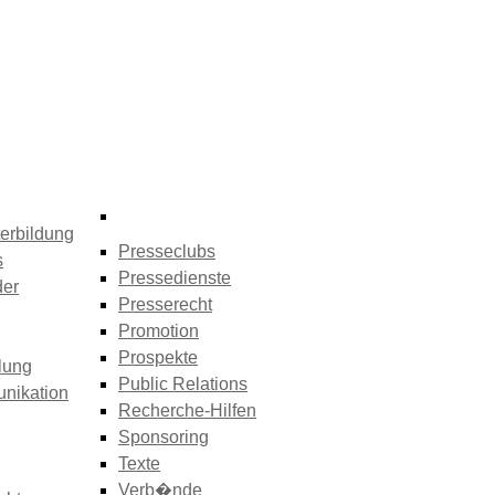
erbildung
Presseclubs
s
Pressedienste
der
Presserecht
Promotion
Prospekte
lung
Public Relations
nikation
Recherche-Hilfen
Sponsoring
Texte
Verb�nde