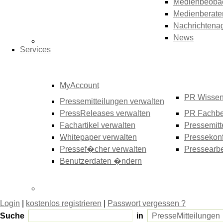
Medienbeoba
Medienberate
Nachrichtena
News
Services
MyAccount
PR Wisse
Pressemitteilungen verwalten
PressReleases verwalten
PR Fachbe
Fachartikel verwalten
Pressemitt
Whitepaper verwalten
Pressekonf
Pressef�cher verwalten
Pressearbe
Benutzerdaten �ndern
Login
|
kostenlos registrieren
|
Passwort vergessen ?
Suche
in