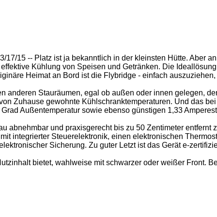
15 -- Platz ist ja bekanntlich in der kleinsten Hütte. Aber an 
ne effektive Kühlung von Speisen und Getränken. Die Ideallösun
äre Heimat an Bord ist die Flybridge - einfach auszuziehen, si
 anderen Stauräumen, egal ob außen oder innen gelegen, den Al
l von Zuhause gewohnte Kühlschranktemperaturen. Und das bei 
 Grad Außentemperatur sowie ebenso günstigen 1,33 Amperest
bnehmbar und praxisgerecht bis zu 50 Zentimeter entfernt zu 
 integrierter Steuerelektronik, einen elektronischen Thermost
ronischer Sicherung. Zu guter Letzt ist das Gerät e-zertifizie
utzinhalt bietet, wahlweise mit schwarzer oder weißer Front. B