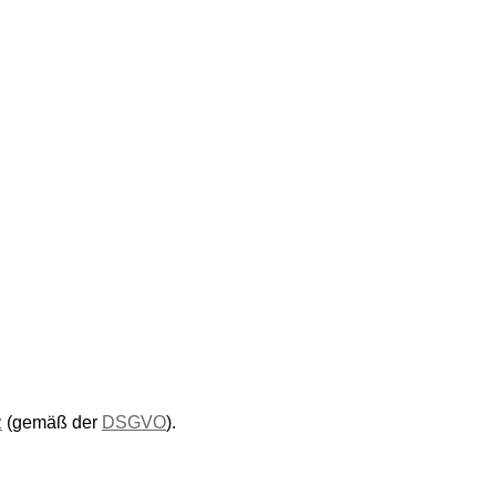
z
(gemäß der
DSGVO
).