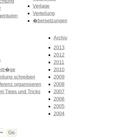
chtung
Verlage
r
Verteilung
genturen
�bersetzungen
Archiv
2013
2012
n
2011
itr�ge
2010
eilung schreiben
2009
erenz organisieren
2008
it Tipps und Tricks
2007
2006
2005
2004