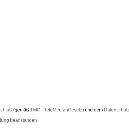
schluß
(gemäß
TMG - TeleMedianGesetz
) und dem
Datenschut
liung beanstanden