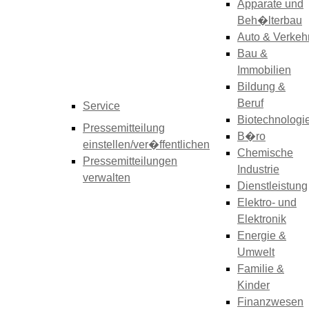
Apparate und
Beh�lterbau
Auto & Verkeh
Bau &
Immobilien
Bildung &
Beruf
Service
Biotechnologi
Pressemitteilung
B�ro
einstellen/ver�ffentlichen
Chemische
Pressemitteilungen
Industrie
verwalten
Dienstleistung
Elektro- und
Elektronik
Energie &
Umwelt
Familie &
Kinder
Finanzwesen