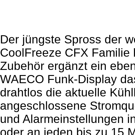
Der jüngste Spross der we
CoolFreeze CFX Familie k
Zubehör ergänzt ein eben
WAECO Funk-Display das
drahtlos die aktuelle Küh
angeschlossene Stromquel
und Alarmeinstellungen i
oder an jeden bis zu 15 M