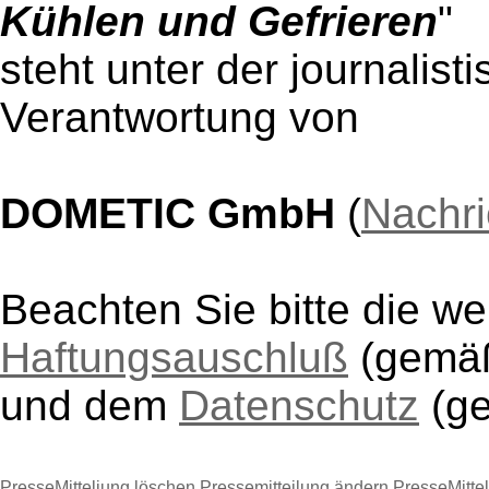
Kühlen und Gefrieren
"
steht unter der journalist
Verantwortung von
DOMETIC GmbH
(
Nachri
Beachten Sie bitte die w
Haftungsauschluß
(gem
und dem
Datenschutz
(g
PresseMitteliung löschen
Pressemitteilung ändern
PresseMitte