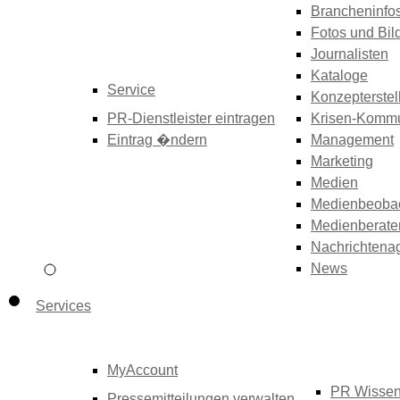
Brancheninfo
Fotos und Bil
Journalisten
Kataloge
Service
Konzepterstel
PR-Dienstleister eintragen
Krisen-Kommu
Eintrag �ndern
Management
Marketing
Medien
Medienbeoba
Medienberate
Nachrichtena
News
Services
MyAccount
PR Wisse
Pressemitteilungen verwalten