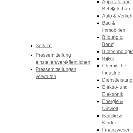
Apparate und
Beh�lterbau
Auto & Verkeh
Bau &
Immobilien
Bildung &
Beruf
Service
Biotechnologi
Pressemitteilung
B�ro
einstellen/ver�ffentlichen
Chemische
Pressemitteilungen
Industrie
verwalten
Dienstleistung
Elektro- und
Elektronik
Energie &
Umwelt
Familie &
Kinder
Finanzwesen