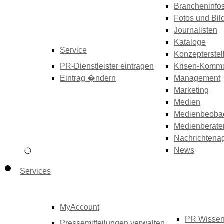
Brancheninfo
Fotos und Bil
Journalisten
Kataloge
Service
Konzepterstel
PR-Dienstleister eintragen
Krisen-Kommu
Eintrag �ndern
Management
Marketing
Medien
Medienbeoba
Medienberate
Nachrichtena
News
Services
MyAccount
PR Wisse
Pressemitteilungen verwalten