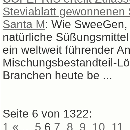
Steviablatt gewonnenen
Santa M
: Wie SweeGen, 
natürliche Süßungsmittel
ein weltweit führender A
Mischungsbestandteil-Lös
Branchen heute be ...
Seite 6 von 1322:
«
1
..
5
6
7
8
9
10
11