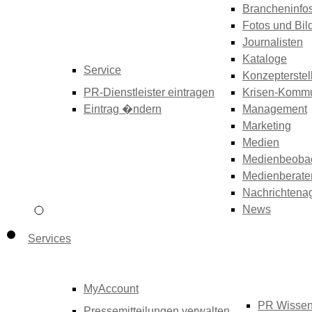
Brancheninfo
Fotos und Bil
Journalisten
Kataloge
Service
Konzepterstel
PR-Dienstleister eintragen
Krisen-Kommu
Eintrag �ndern
Management
Marketing
Medien
Medienbeoba
Medienberate
Nachrichtena
News
Services
MyAccount
PR Wisse
Pressemitteilungen verwalten