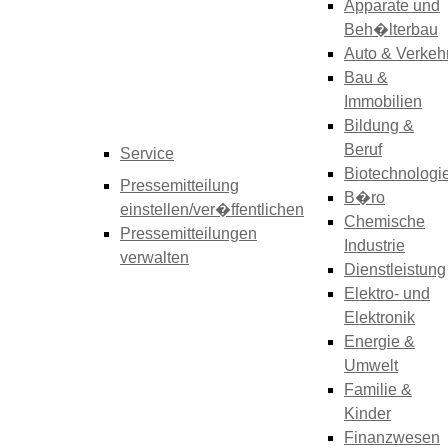
Apparate und
Beh�lterbau
Auto & Verkeh
Bau &
Immobilien
Bildung &
Beruf
Service
Biotechnologi
Pressemitteilung
B�ro
einstellen/ver�ffentlichen
Chemische
Pressemitteilungen
Industrie
verwalten
Dienstleistung
Elektro- und
Elektronik
Energie &
Umwelt
Familie &
Kinder
Finanzwesen