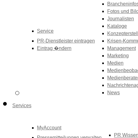
Brancheninfo
Fotos und Bil
Journalisten
Kataloge
Service
Konzepterstel
PR-Dienstleister eintragen
Krisen-Kommu
Eintrag �ndern
Management
Marketing
Medien
Medienbeoba
Medienberate
Nachrichtena
News
Services
MyAccount
PR Wisse
Pressemitteilungen verwalten