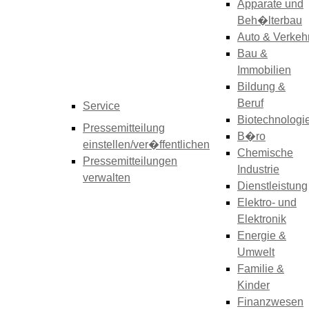
Apparate und
Beh�lterbau
Auto & Verkeh
Bau &
Immobilien
Bildung &
Beruf
Service
Biotechnologi
Pressemitteilung
B�ro
einstellen/ver�ffentlichen
Chemische
Pressemitteilungen
Industrie
verwalten
Dienstleistung
Elektro- und
Elektronik
Energie &
Umwelt
Familie &
Kinder
Finanzwesen