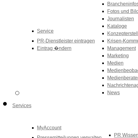
Brancheninfo
Fotos und Bil
Journalisten
Kataloge
Service
Konzepterstel
PR-Dienstleister eintragen
Krisen-Kommu
Eintrag �ndern
Management
Marketing
Medien
Medienbeoba
Medienberate
Nachrichtena
News
Services
MyAccount
PR Wisse
Pressemitteilungen verwalten