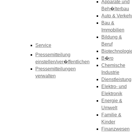
Apparate und
Beh�lterbau
Auto & Verkeh
Bau &
Immobilien
Bildung &
Beruf
Service
Biotechnologi
Pressemitteilung
B�ro
einstellen/ver�ffentlichen
Chemische
Pressemitteilungen
Industrie
verwalten
Dienstleistung
Elektro- und
Elektronik
Energie &
Umwelt
Familie &
Kinder
Finanzwesen