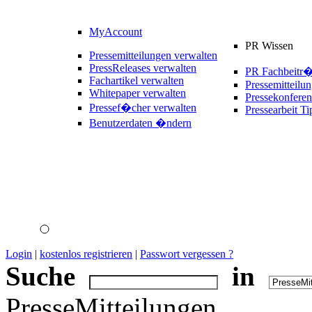
MyAccount
PR Wissen
Pressemitteilungen verwalten
PressReleases verwalten
PR Fachbeitr
Fachartikel verwalten
Pressemitteilu
Whitepaper verwalten
Pressekonferen
Pressef�cher verwalten
Pressearbeit Ti
Benutzerdaten �ndern
Login
|
kostenlos registrieren
|
Passwort vergessen ?
Suche
in
PresseMitteilungen