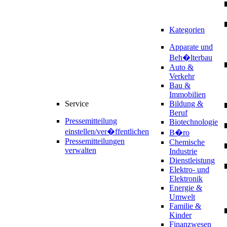
Kategorien
Apparate und
Beh�lterbau
Auto &
Verkehr
Bau &
Immobilien
Service
Bildung &
Beruf
Pressemitteilung
Biotechnologie
einstellen/ver�ffentlichen
B�ro
Pressemitteilungen
Chemische
verwalten
Industrie
Dienstleistung
Elektro- und
Elektronik
Energie &
Umwelt
Familie &
Kinder
Finanzwesen