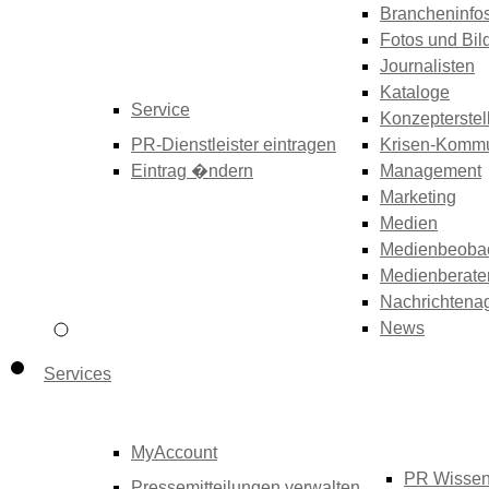
Brancheninfo
Fotos und Bil
Journalisten
Kataloge
Service
Konzepterstel
PR-Dienstleister eintragen
Krisen-Kommu
Eintrag �ndern
Management
Marketing
Medien
Medienbeoba
Medienberate
Nachrichtena
News
Services
MyAccount
PR Wisse
Pressemitteilungen verwalten