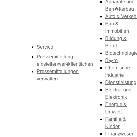
Apparate und
Beh�lterbau
Auto & Verkeh
Bau &
Immobilien
Bildung &
Beruf
Service
Biotechnologi
Pressemitteilung
B�ro
einstellen/ver�ffentlichen
Chemische
Pressemitteilungen
Industrie
verwalten
Dienstleistung
Elektro- und
Elektronik
Energie &
Umwelt
Familie &
Kinder
Finanzwesen