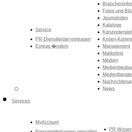
Brancheninfo
Fotos und Bil
Journalisten
Kataloge
Service
Konzepterstel
PR-Dienstleister eintragen
Krisen-Kommu
Eintrag �ndern
Management
Marketing
Medien
Medienbeoba
Medienberate
Nachrichtena
News
Services
MyAccount
PR Wisse
Pressemitteilungen verwalten