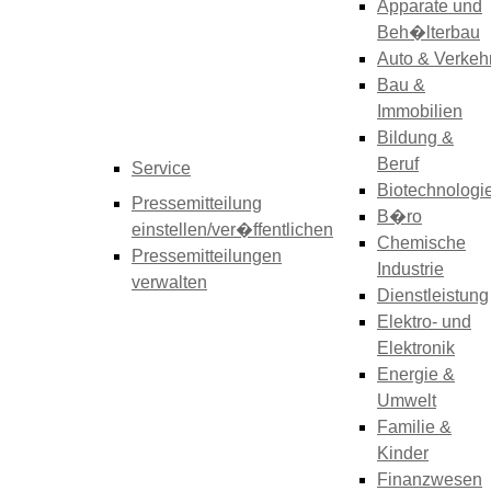
Apparate und
Beh�lterbau
Auto & Verkeh
Bau &
Immobilien
Bildung &
Beruf
Service
Biotechnologi
Pressemitteilung
B�ro
einstellen/ver�ffentlichen
Chemische
Pressemitteilungen
Industrie
verwalten
Dienstleistung
Elektro- und
Elektronik
Energie &
Umwelt
Familie &
Kinder
Finanzwesen