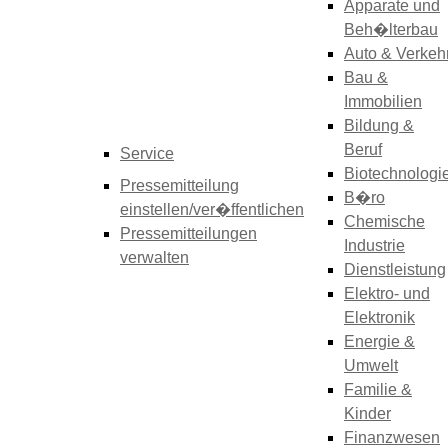
Apparate und
Beh�lterbau
Auto & Verkeh
Bau &
Immobilien
Bildung &
Beruf
Service
Biotechnologi
Pressemitteilung
B�ro
einstellen/ver�ffentlichen
Chemische
Pressemitteilungen
Industrie
verwalten
Dienstleistung
Elektro- und
Elektronik
Energie &
Umwelt
Familie &
Kinder
Finanzwesen