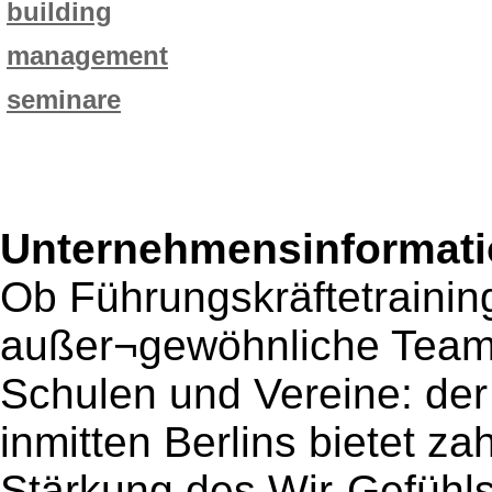
building
management
seminare
Unternehmensinformatio
Ob Führungskräftetraining
außer¬gewöhnliche Teambi
Schulen und Vereine: de
inmitten Berlins bietet za
Stärkung des Wir-Gefühl