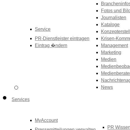
Brancheninfo
Fotos und Bil
Journalisten
Kataloge
Service
Konzepterstel
PR-Dienstleister eintragen
Krisen-Kommu
Eintrag �ndern
Management
Marketing
Medien
Medienbeoba
Medienberate
Nachrichtena
News
Services
MyAccount
PR Wisse
Pressemitteilungen verwalten