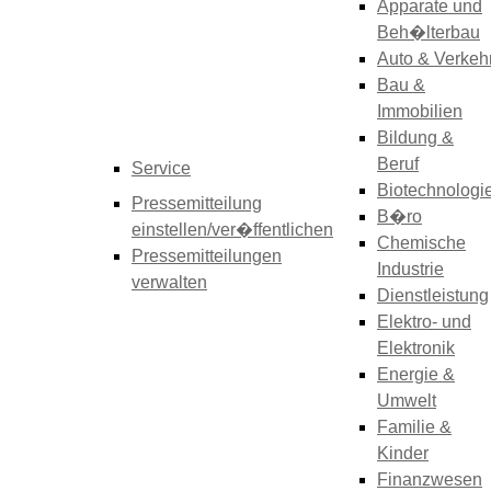
Apparate und
Beh�lterbau
Auto & Verkeh
Bau &
Immobilien
Bildung &
Beruf
Service
Biotechnologi
Pressemitteilung
B�ro
einstellen/ver�ffentlichen
Chemische
Pressemitteilungen
Industrie
verwalten
Dienstleistung
Elektro- und
Elektronik
Energie &
Umwelt
Familie &
Kinder
Finanzwesen