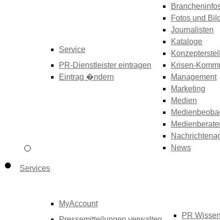
Brancheninfo
Fotos und Bil
Journalisten
Kataloge
Service
Konzepterstel
PR-Dienstleister eintragen
Krisen-Kommu
Eintrag �ndern
Management
Marketing
Medien
Medienbeoba
Medienberate
Nachrichtena
News
Services
MyAccount
PR Wisse
Pressemitteilungen verwalten