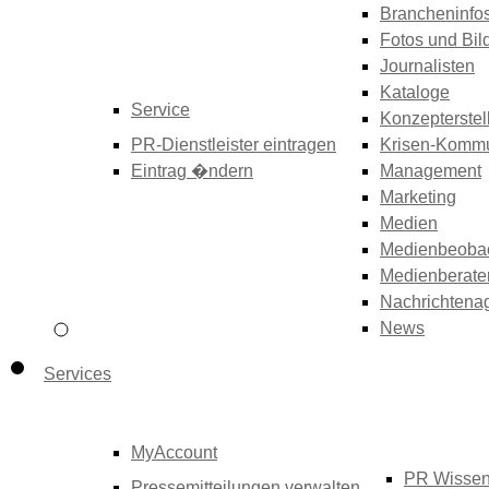
Brancheninfo
Fotos und Bil
Journalisten
Kataloge
Service
Konzepterstel
PR-Dienstleister eintragen
Krisen-Kommu
Eintrag �ndern
Management
Marketing
Medien
Medienbeoba
Medienberate
Nachrichtena
News
Services
MyAccount
PR Wisse
Pressemitteilungen verwalten