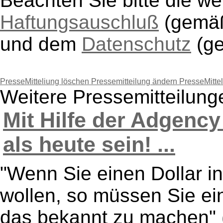
Beachten Sie bitte die w
Haftungsauschluß
(gem
und dem
Datenschutz
(g
PresseMitteliung löschen
Pressemitteilung ändern
PresseMitte
Weitere Pressemitteilu
Mit Hilfe der Adgen
als heute sein! ...
"Wenn Sie einen Dollar i
wollen, so müssen Sie ei
das bekannt zu machen" 