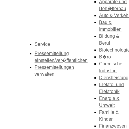
Apparate und
Beh�lterbau
Auto & Verkeh
Bau &
Immobilien
Bildung &
Beruf
Service
Biotechnologi
Pressemitteilung
B�ro
einstellen/ver�ffentlichen
Chemische
Pressemitteilungen
Industrie
verwalten
Dienstleistung
Elektro- und
Elektronik
Energie &
Umwelt
Familie &
Kinder
Finanzwesen