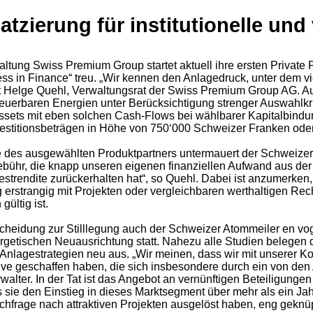
atzierung für institutionelle u
ltung Swiss Premium Group startet aktuell ihre ersten Private
s in Finance“ treu. „Wir kennen den Anlagedruck, unter dem v
klärt Helge Quehl, Verwaltungsrat der Swiss Premium Group AG.
uerbaren Energien unter Berücksichtigung strenger Auswahlkrite
sets mit eben solchen Cash-Flows bei wählbarer Kapitalbindung 
stitionsbeträgen in Höhe von 750‘000 Schweizer Franken oder al
ie des ausgewählten Produktpartners untermauert der Schweizer
bühr, die knapp unseren eigenen finanziellen Aufwand aus der 
ndestrendite zurückerhalten hat“, so Quehl. Dabei ist anzumerke
 erstrangig mit Projekten oder vergleichbaren werthaltigen Rech
ültig ist.
tscheidung zur Stilllegung auch der Schweizer Atommeiler en vog
ergetischen Neuausrichtung statt. Nahezu alle Studien belege
e Anlagestrategien neu aus. „Wir meinen, dass wir mit unserer
rnative geschaffen haben, die sich insbesondere durch ein von 
rwalter. In der Tat ist das Angebot an vernünftigen Beteiligung
e den Einstieg in dieses Marktsegment über mehr als ein Jahr 
hfrage nach attraktiven Projekten ausgelöst haben, eng geknüp