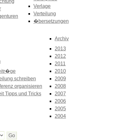
chtung
Verlage
r
Verteilung
genturen
�bersetzungen
Archiv
2013
2012
n
2011
itr�ge
2010
eilung schreiben
2009
erenz organisieren
2008
it Tipps und Tricks
2007
2006
2005
2004