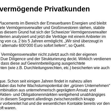
nd vermögende Privatkunden
 Placements im Bereich der Erneuerbaren Energien und bleibt
iele Vermögensverwalter und Großinvestoren stehen, stabile
 Aus diesem Grund hat sich der Schweizer Vermögensverwalter
rien analysiert und jetzt die Verträge mit einem Anbieter im
von ca. 2 bis 5 Jahren ermöglicht. „Wir sind überzeugt in
ternativ 600‘000 Euro sofort liefern“, so Quehl.
 Vermögensverwalter nicht zuletzt auch mit der eigenen
Due Diligence und der Strukturierung deckt. Wirklich verdienen
n, dass diese auf Gewinnbeteiligung ausgerichtete
ten (wie z.B. Durchleitungsrechten, etc.) besicherten wie auch
ue. Schon seit einigen Jahren findet in nahezu allen
n dabei das hohe Wachstumspotential der „grünen Unternehmen“
 Kombination aus unternehmerisch geprägtem Ansatz und
den Aktien- und Obligationenmärkten weitgehend unabhängiges
en in diesem Segment allerdings zwischenzeitlich knapp
vorbereitet hat und die wesentlichen Kontakte bereits vor den
ft waren.