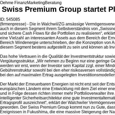
Oehme FinanzMarketingBeratung
Swiss Premium Group startet Pl
ID: 545085
(firmenpresse) - Die in Walchwil/ZG ansässige Vermögensverwa
auch in diesem Segment ihrem Selbstverständnis von „Swissnes
und sichere Cash Flows für die Portfolien zu realisieren“, er
eine Vielzahl an interessanten Assets aus dem Bereich der Erne
Bereich Windenergie unterschrieben, der die Konzeption von As
diesem Segment bestens aufgestellt zu sein und können ab Inve
Das hohe Vertrauen in die Qualität der Investmentstruktur sow
Vergütungsstruktur. „Wir nehmen zu Beginn nur eine geringe Ge
werden wir erst, wenn der Investor sein Kapital zzgl. einer Mi
Gebührenstruktur sowohl bei den eher risikoaversen vollständig
bei den auf maximalen Ertrag ausgelegten Investitionsmodellen g
Der Markt der Erneuerbaren Energien ist nicht erst seit der En
europäischen Ländern eine Entwicklung mit dem Ziel einer en
und in Folge dessen richten immer mehr Portfolioverwalter ihr
intelligenter Sicherheitsarchitektur eine gute Investmentalte
Ertragsprofil auszeichnet“, erklärt der Walchwiler Vermögensve
geworden. Der Swiss Premium Group kommt nun zu Gute, dass si
Ereignissen in Fukushima, die eine massive Steigerung der Nac