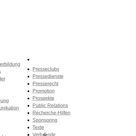
erbildung
Presseclubs
s
Pressedienste
der
Presserecht
Promotion
Prospekte
lung
Public Relations
nikation
Recherche-Hilfen
Sponsoring
Texte
Verb�nde