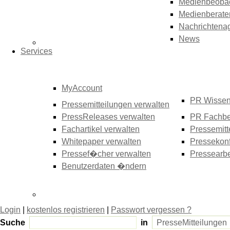
Medienbeoba
Medienberate
Nachrichtena
News
Services
MyAccount
PR Wisse
Pressemitteilungen verwalten
PressReleases verwalten
PR Fachbe
Fachartikel verwalten
Pressemitt
Whitepaper verwalten
Pressekonf
Pressef�cher verwalten
Pressearbe
Benutzerdaten �ndern
Login
|
kostenlos registrieren
|
Passwort vergessen ?
Suche
in