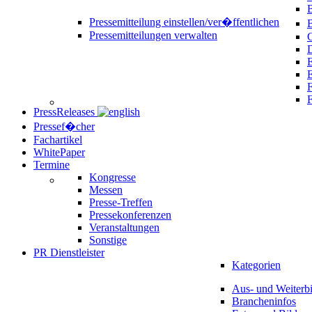
B
Pressemitteilung einstellen/ver�ffentlichen
Pressemitteilungen verwalten
C
D
E
F
PressReleases
Pressef�cher
Fachartikel
WhitePaper
Termine
Kongresse
Messen
Presse-Treffen
Pressekonferenzen
Veranstaltungen
Sonstige
PR Dienstleister
Kategorien
Aus- und Weiterb
Brancheninfos