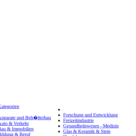
ategorien
Forschung und Entwicklung
Apparate und Beh�lterbau
Freizeitindustrie
Auto & Verkehr
Gesundheitswesen - Medizin
Bau & Immobilien
Glas & Keramik & Stein
Bildung & Beruf