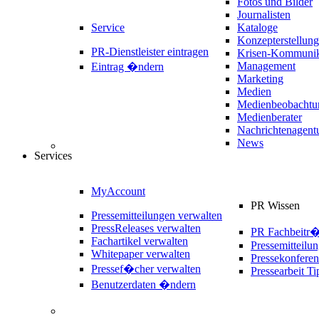
Fotos und Bilder
Journalisten
Service
Kataloge
Konzepterstellung
PR-Dienstleister eintragen
Krisen-Kommunik
Management
Eintrag �ndern
Marketing
Medien
Medienbeobachtu
Medienberater
Nachrichtenagent
News
Services
MyAccount
PR Wissen
Pressemitteilungen verwalten
PressReleases verwalten
PR Fachbeitr
Fachartikel verwalten
Pressemitteilu
Whitepaper verwalten
Pressekonferen
Pressef�cher verwalten
Pressearbeit Ti
Benutzerdaten �ndern