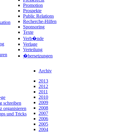
Promotion
Prospekte
Public Relations
Recherche-Hilfen
ation
Sponsoring
Texte
Verb�nde
ng
Verlage
Verteilung
uren
�bersetzungen
Archiv
2013
2012
2011
2010
�ge
2009
ng schreiben
2008
z organisieren
2007
pps und Tricks
2006
2005
2004