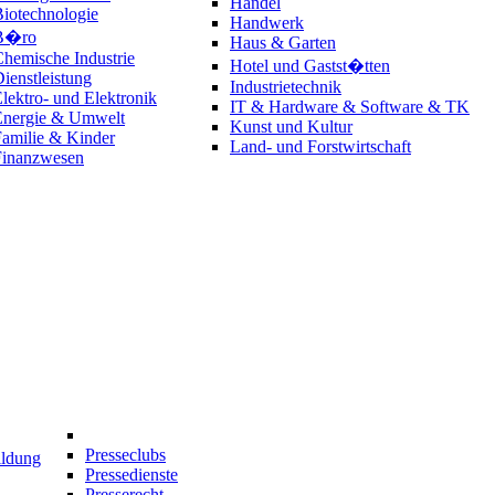
Handel
iotechnologie
Handwerk
B�ro
Haus & Garten
hemische Industrie
Hotel und Gastst�tten
ienstleistung
Industrietechnik
lektro- und Elektronik
IT & Hardware & Software & TK
Energie & Umwelt
Kunst und Kultur
amilie & Kinder
Land- und Forstwirtschaft
Finanzwesen
Presseclubs
ildung
Pressedienste
Presserecht