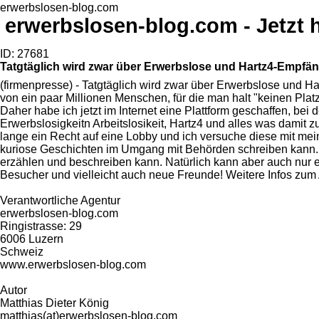
erwerbslosen-blog.com
erwerbslosen-blog.com - Jetzt 
ID: 27681
Tatgtäglich wird zwar über Erwerbslose und Hartz4-Empf
(firmenpresse) - Tatgtäglich wird zwar über Erwerbslose und
von ein paar Millionen Menschen, für die man halt "keinen Plat
Daher habe ich jetzt im Internet eine Plattform geschaffen, be
Erwerbslosigkeitn Arbeitslosikeit, Hartz4 und alles was damit
lange ein Recht auf eine Lobby und ich versuche diese mit meine
kuriose Geschichten im Umgang mit Behörden schreiben kann. E
erzählen und beschreiben kann. Natürlich kann aber auch nur ei
Besucher und vielleicht auch neue Freunde! Weitere Infos zum 
Verantwortliche Agentur
erwerbslosen-blog.com
Ringistrasse: 29
6006 Luzern
Schweiz
www.erwerbslosen-blog.com
Autor
Matthias Dieter König
matthias(at)erwerbslosen-blog.com