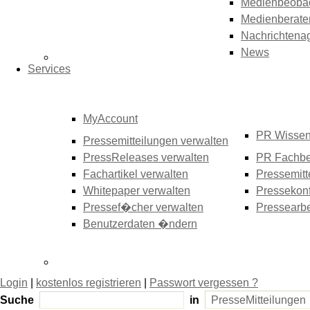
Medienbeoba
Medienberate
Nachrichtena
News
Services
MyAccount
PR Wisse
Pressemitteilungen verwalten
PressReleases verwalten
PR Fachbe
Fachartikel verwalten
Pressemitt
Whitepaper verwalten
Pressekonf
Pressef�cher verwalten
Pressearbe
Benutzerdaten �ndern
Login
|
kostenlos registrieren
|
Passwort vergessen ?
Suche
in