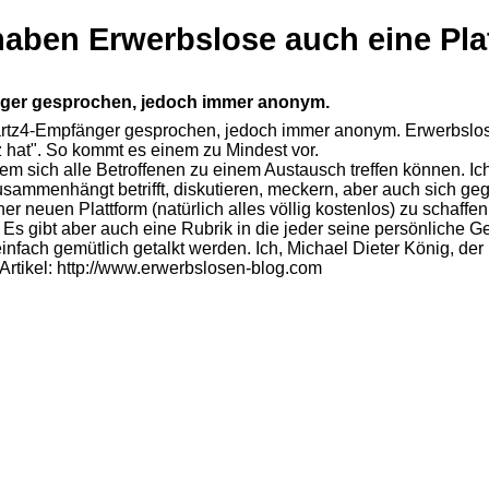
haben Erwerbslose auch eine Pla
änger gesprochen, jedoch immer anonym.
 Hartz4-Empfänger gesprochen, jedoch immer anonym. Erwerbslo
z hat". So kommt es einem zu Mindest vor.
i dem sich alle Betroffenen zu einem Austausch treffen können. 
 zusammenhängt betrifft, diskutieren, meckern, aber auch sich 
r neuen Plattform (natürlich alles völlig kostenlos) zu schaffe
s gibt aber auch eine Rubrik in die jeder seine persönliche G
nfach gemütlich getalkt werden. Ich, Michael Dieter König, der 
Artikel: http://www.erwerbslosen-blog.com