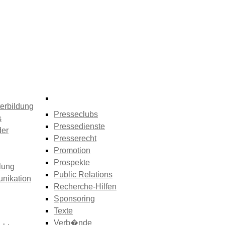
erbildung
Presseclubs
s
Pressedienste
der
Presserecht
Promotion
Prospekte
lung
Public Relations
nikation
Recherche-Hilfen
Sponsoring
Texte
Verb�nde