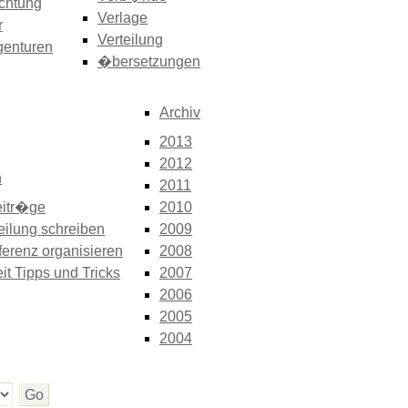
chtung
Verlage
r
Verteilung
genturen
�bersetzungen
Archiv
2013
2012
n
2011
itr�ge
2010
eilung schreiben
2009
erenz organisieren
2008
it Tipps und Tricks
2007
2006
2005
2004