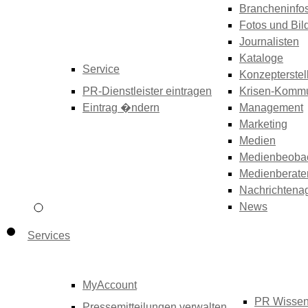
Brancheninfo
Fotos und Bil
Journalisten
Kataloge
Service
Konzepterstel
PR-Dienstleister eintragen
Krisen-Kommu
Eintrag �ndern
Management
Marketing
Medien
Medienbeoba
Medienberate
Nachrichtena
News
Services
MyAccount
PR Wisse
Pressemitteilungen verwalten