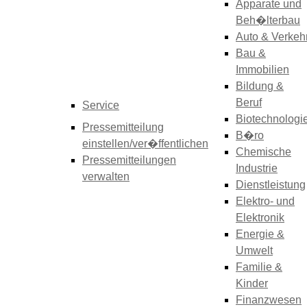
Apparate und
Beh�lterbau
Auto & Verkeh
Bau &
Immobilien
Bildung &
Beruf
Service
Biotechnologi
Pressemitteilung
B�ro
einstellen/ver�ffentlichen
Chemische
Pressemitteilungen
Industrie
verwalten
Dienstleistung
Elektro- und
Elektronik
Energie &
Umwelt
Familie &
Kinder
Finanzwesen