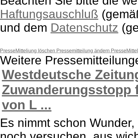
Beachten Sie bitte die w
Haftungsauschluß
(gem
und dem
Datenschutz
(g
PresseMitteliung löschen
Pressemitteilung ändern
PresseMitte
Weitere Pressemitteilun
Westdeutsche Zeitun
Zuwanderungsstopp f
von L ...
Es nimmt schon Wunder, 
noch versuchen, aus wic