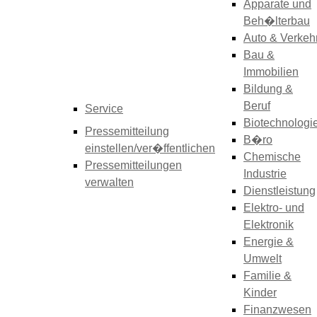
Apparate und
Beh�lterbau
Auto & Verkeh
Bau &
Immobilien
Bildung &
Beruf
Service
Biotechnologi
Pressemitteilung
B�ro
einstellen/ver�ffentlichen
Chemische
Pressemitteilungen
Industrie
verwalten
Dienstleistung
Elektro- und
Elektronik
Energie &
Umwelt
Familie &
Kinder
Finanzwesen