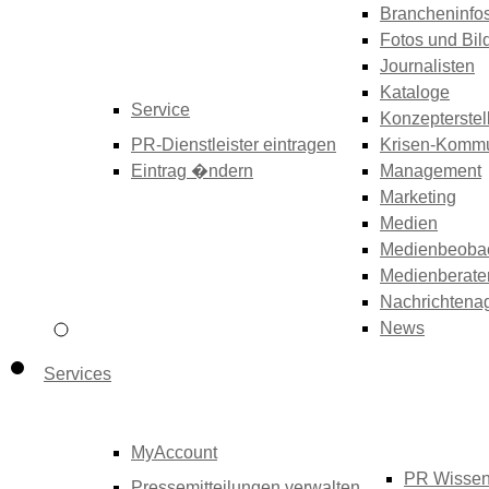
Brancheninfo
Fotos und Bil
Journalisten
Kataloge
Service
Konzepterstel
PR-Dienstleister eintragen
Krisen-Kommu
Eintrag �ndern
Management
Marketing
Medien
Medienbeoba
Medienberate
Nachrichtena
News
Services
MyAccount
PR Wisse
Pressemitteilungen verwalten