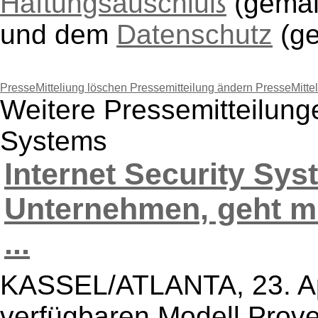
Haftungsauschluß
(gem
und dem
Datenschutz
(g
PresseMitteliung löschen
Pressemitteilung ändern
PresseMitte
Weitere Pressemitteilunge
Systems
Internet Security Sys
Unternehmen, geht m
...
KASSEL/ATLANTA, 23. Apr
verfügbaren Modell Prov