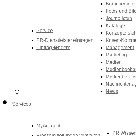
Brancheninfo
Fotos und Bil
Journalisten
Kataloge
Service
Konzepterstel
PR-Dienstleister eintragen
Krisen-Kommu
Eintrag �ndern
Management
Marketing
Medien
Medienbeoba
Medienberate
Nachrichtena
News
Services
MyAccount
PR Wisse
Pressemitteilungen verwalten