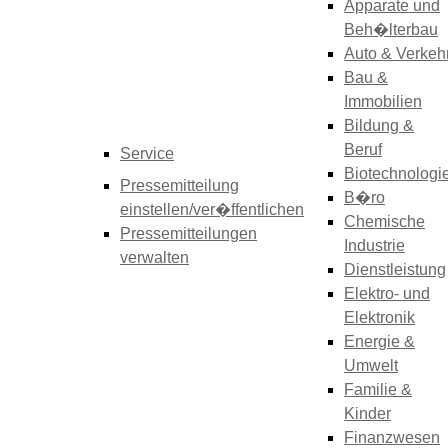
Apparate und
Beh�lterbau
Auto & Verkeh
Bau &
Immobilien
Bildung &
Beruf
Service
Biotechnologi
Pressemitteilung
B�ro
einstellen/ver�ffentlichen
Chemische
Pressemitteilungen
Industrie
verwalten
Dienstleistung
Elektro- und
Elektronik
Energie &
Umwelt
Familie &
Kinder
Finanzwesen