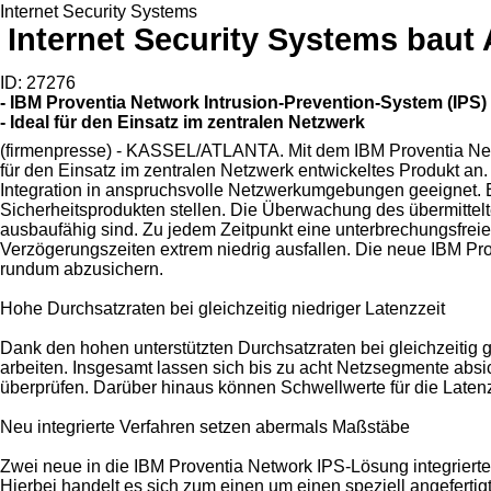
Internet Security Systems
Internet Security Systems baut
ID: 27276
- IBM Proventia Network Intrusion-Prevention-System (IPS)
- Ideal für den Einsatz im zentralen Netzwerk
(firmenpresse) - KASSEL/ATLANTA. Mit dem IBM Proventia Netwo
für den Einsatz im zentralen Netzwerk entwickeltes Produkt an.
Integration in anspruchsvolle Netzwerkumgebungen geeignet. Ein
Sicherheitsprodukten stellen. Die Überwachung des übermittel
ausbaufähig sind. Zu jedem Zeitpunkt eine unterbrechungsfreie 
Verzögerungszeiten extrem niedrig ausfallen. Die neue IBM Pr
rundum abzusichern.
Hohe Durchsatzraten bei gleichzeitig niedriger Latenzzeit
Dank den hohen unterstützten Durchsatzraten bei gleichzeitig 
arbeiten. Insgesamt lassen sich bis zu acht Netzsegmente absi
überprüfen. Darüber hinaus können Schwellwerte für die Latenzz
Neu integrierte Verfahren setzen abermals Maßstäbe
Zwei neue in die IBM Proventia Network IPS-Lösung integrierte 
Hierbei handelt es sich zum einen um einen speziell angefertig