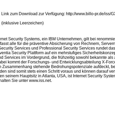
en Link zum Download zur Verfügung: http://www.billo-pr.de/iss
 (inklusive Leerzeichen)
nternet Security Systems, ein IBM Unternehmen, gilt bei reno
fasst alle für die präventive Absicherung von Rechnern, Server
Security Services und Professional Security Services rundet d
oventia Security Plattform auf ein mehrstufiges Sicherheitskonze
d Services im Vordergrund, die frühzeitig sowohl bekannte als
bei kommt der Forschungs- und Entwicklungsabteilung X-Force, d
net in Zusammenhang stehende Bedrohungspotenziale aufdeckt
den sind somit stets einen Schritt voraus und können darauf v
n seinem Hauptsitz in Atlanta, USA, ist Internet Security Syste
alten Sie unter www.iss.net.