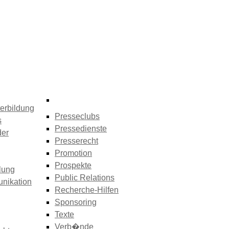
erbildung
Presseclubs
s
Pressedienste
der
Presserecht
Promotion
Prospekte
lung
Public Relations
nikation
Recherche-Hilfen
Sponsoring
Texte
Verb�nde