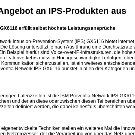
 Angebot an IPS-Produkten aus
 GX6116 erfüllt selbst höchste Leistungsansprüche
rk Intrusion-Prevention-System (IPS) GX6116 bietet Internet 
 Die Lösung unterstützt je nach Ausführung eine Durchsatzrate v
 Beispiel hierfür sind Voice-over-IP-Infrastrukturen, die hohe
ten Datenverkehrs muss in Hochgeschwindigkeit erfolgen, eben
Kommunikation sicherzustellen, ist ein weiteres entscheidendes
oventia Network IPS GX6116 punktet in allen drei Kategorien u
geringen Latenzzeiten ist die IBM Proventia Network IPS GX611
chern und der an diese oder zwischen diesen Teilbereichen übe
eiten definiert werden, die dabei keinesfalls überschritten wer
eigenentwickelte Techniken stellen ein weiteres Mal die Innova
ten Netzprozessor, der die Verarbeitung von über das Netz über