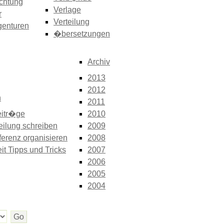
chtung
Verlage
r
Verteilung
genturen
�bersetzungen
Archiv
2013
2012
n
2011
itr�ge
2010
eilung schreiben
2009
erenz organisieren
2008
it Tipps und Tricks
2007
2006
2005
2004