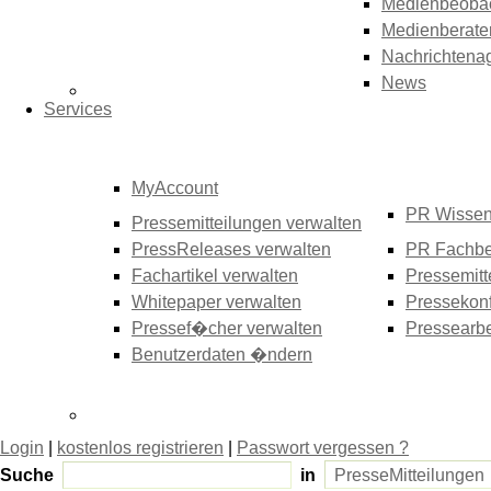
Medienbeoba
Medienberate
Nachrichtena
News
Services
MyAccount
PR Wisse
Pressemitteilungen verwalten
PressReleases verwalten
PR Fachbe
Fachartikel verwalten
Pressemitt
Whitepaper verwalten
Pressekonf
Pressef�cher verwalten
Pressearbe
Benutzerdaten �ndern
Login
|
kostenlos registrieren
|
Passwort vergessen ?
Suche
in